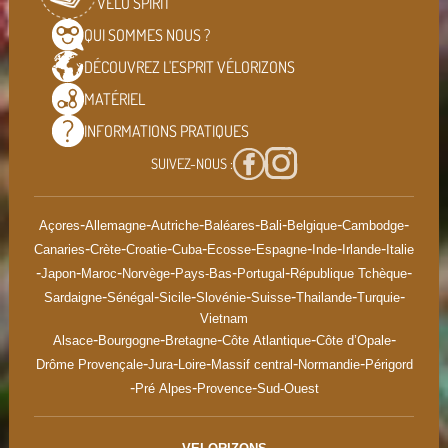
VÉLO SPIRIT
QUI SOMMES
NOUS ?
DÉCOUVREZ L'ESPRIT
VÉLORIZONS
MATÉRIEL
INFORMATIONS
PRATIQUES
SUIVEZ-NOUS :
-
-
-
-
-
-
-
Açores
Allemagne
Autriche
Baléares
Bali
Belgique
Cambodge
-
-
-
-
-
-
-
-
Canaries
Crète
Croatie
Cuba
Ecosse
Espagne
Inde
Irlande
Italie
-
-
-
-
-
-
-
Japon
Maroc
Norvège
Pays-Bas
Portugal
République Tchèque
-
-
-
-
-
-
-
Sardaigne
Sénégal
Sicile
Slovénie
Suisse
Thailande
Turquie
Vietnam
-
-
-
-
-
Alsace
Bourgogne
Bretagne
Côte Atlantique
Côte d’Opale
-
-
-
-
-
Drôme Provençale
Jura
Loire
Massif central
Normandie
Périgord
-
-
-
Pré Alpes
Provence
Sud-Ouest