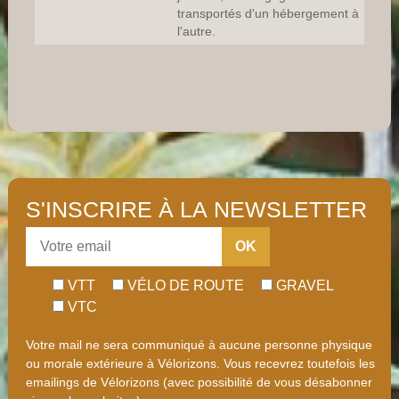
transportés d'un hébergement à
l'autre.
S'INSCRIRE À LA NEWSLETTER
OK
VTT
VÉLO DE ROUTE
GRAVEL
VTC
Votre mail ne sera communiqué à aucune personne physique
ou morale extérieure à Vélorizons. Vous recevrez toutefois les
emailings de Vélorizons (avec possibilité de vous désabonner