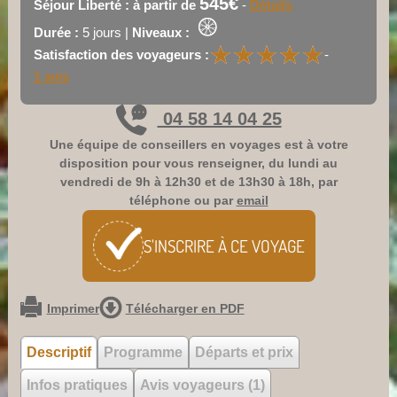
545€
Séjour Liberté : à partir de
-
Détails
Durée :
5 jours |
Niveaux :
★
★
★
★
★
★
★
★
★
★
Satisfaction des voyageurs :
-
1 avis
04 58 14 04 25
Une équipe de conseillers en voyages est à votre
disposition pour vous renseigner, du lundi au
vendredi de 9h à 12h30 et de 13h30 à 18h, par
téléphone ou par
email
S'INSCRIRE À CE
VOYAGE
Imprimer
Télécharger en PDF
Descriptif
Programme
Départs et prix
Infos pratiques
Avis voyageurs (1)