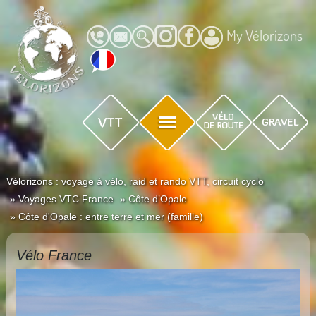
My Vélorizons
Vélorizons : voyage à vélo, raid et rando VTT, circuit cyclo
Voyages VTC France
Côte d’Opale
Côte d'Opale : entre terre et mer (famille)
Vélo France