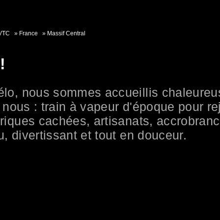
 VTC
France
Massif Central
!
 vélo, nous sommes accueillis chaleur
 à nous : train à vapeur d'époque pour r
 criques cachées, artisanats, accrobran
u, divertissant et tout en douceur.