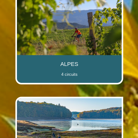
(i)
(i)
(i)
(i)
(i)
(i)
(i)
ALPES
4 circuits
(i)
(i)
(i)
(i)