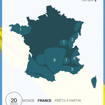
Lire plus
Pyrénées, le Massif Central, le Jura, la Provence, la
Drôme provençale, la Bourgogne et la Bretagne nous ont
enchantés par la pureté de leur nature, leur authenticité
et la richesse de leur patrimoine. À découvrir en mode
"léger" grâce à notre transport de bagages, ou
bikepacking grâce à notre option bas-carbone.
Chez Vélorizons, la quête de l’itinéraire gravel parfait
1
nous habite avec un seul objectif : vous voir rouler avec
la banane !
2
1
4
8
1
3
20
MONDE
FRANCE
PRÊTS À PARTIR