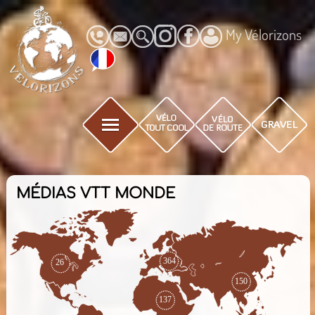
My Vélorizons
MÉDIAS VTT MONDE
364
26
150
137