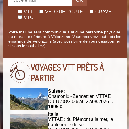
OK
VTT
VÉLO DE ROUTE
GRAVEL
VTC
Votre mail ne sera communiqué à aucune personne physique
ou morale extérieure à Vélorizons. Vous recevrez toutefois les
emailings de Vélorizons (avec possibilité de vous désabonner
si vous le souhaitez).
VOYAGES VTT
PRÊTS À
PARTIR
Suisse :
Chamonix - Zermatt en VTTAE
Du 16/08/2026 au 22/08/2026 /
1995 €
Italie :
VTTAE : du Piémont à la mer, la
haute route du sel