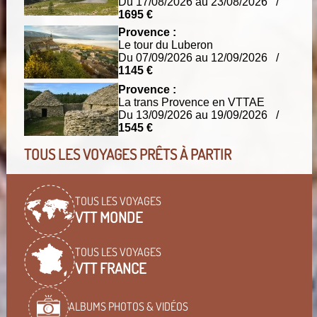
Du 17/08/2026 au 23/08/2026 /
1695 €
Provence :
Le tour du Luberon
Du 07/09/2026 au 12/09/2026 /
1145 €
Provence :
La trans Provence en VTTAE
Du 13/09/2026 au 19/09/2026 /
1545 €
TOUS LES VOYAGES PRÊTS À PARTIR
TOUS LES VOYAGES
VTT MONDE
TOUS LES VOYAGES
VTT FRANCE
ALBUMS PHOTOS & VIDÉOS