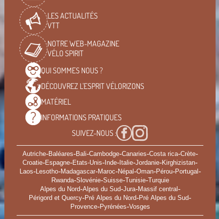
LES ACTUALITÉS
VTT
NOTRE WEB-MAGAZINE
VÉLO SPIRIT
QUI SOMMES
NOUS ?
DÉCOUVREZ L'ESPRIT
VÉLORIZONS
MATÉRIEL
INFORMATIONS
PRATIQUES
SUIVEZ-NOUS :
-
-
-
-
-
-
-
Autriche
Baléares
Bali
Cambodge
Canaries
Costa rica
Crète
-
-
-
-
-
-
-
Croatie
Espagne
Etats-Unis
Inde
Italie
Jordanie
Kirghizistan
-
-
-
-
-
-
-
-
Laos
Lesotho
Madagascar
Maroc
Népal
Oman
Pérou
Portugal
-
-
-
-
Rwanda
Slovénie
Suisse
Tunisie
Turquie
-
-
-
-
Alpes du Nord
Alpes du Sud
Jura
Massif central
-
-
-
Périgord et Quercy
Pré Alpes du Nord
Pré Alpes du Sud
-
-
Provence
Pyrénées
Vosges