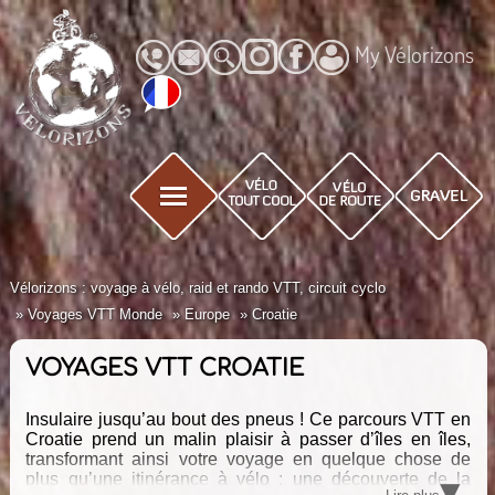
My Vélorizons
Vélorizons : voyage à vélo, raid et rando VTT, circuit cyclo
Voyages VTT Monde
Europe
Croatie
VOYAGES VTT CROATIE
Insulaire jusqu’au bout des pneus ! Ce parcours VTT en
Croatie prend un malin plaisir à passer d’îles en îles,
transformant ainsi votre voyage en quelque chose de
▾
plus qu’une itinérance à vélo : une découverte de la