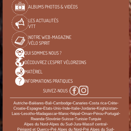
ALBUMS PHOTOS & VIDÉOS
LES ACTUALITÉS
VTT
NOTRE WEB-MAGAZINE
VÉLO SPIRIT
QUI SOMMES
NOUS ?
DÉCOUVREZ L'ESPRIT
VÉLORIZONS
MATÉRIEL
INFORMATIONS
PRATIQUES
SUIVEZ-NOUS :
-
-
-
-
-
-
-
Autriche
Baléares
Bali
Cambodge
Canaries
Costa rica
Crète
-
-
-
-
-
-
-
Croatie
Espagne
Etats-Unis
Inde
Italie
Jordanie
Kirghizistan
-
-
-
-
-
-
-
-
Laos
Lesotho
Madagascar
Maroc
Népal
Oman
Pérou
Portugal
-
-
-
-
Rwanda
Slovénie
Suisse
Tunisie
Turquie
-
-
-
-
Alpes du Nord
Alpes du Sud
Jura
Massif central
-
-
-
Périgord et Quercy
Pré Alpes du Nord
Pré Alpes du Sud