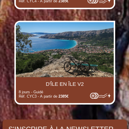
Réf. CYC4 - A partir de
2385€
(i)
(i)
(i)
(i)
(i)
(i)
(i)
(i)
D'ÎLE EN ÎLE V2
(i)
8 jours - Guidé
Réf. CYC3 - A partir de
2385€
(i)
(i)