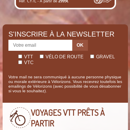
Réf. CY7L - A partir de
2995€
(i)
(i)
(i)
S'INSCRIRE À LA NEWSLETTER
(i)
(i)
OK
(i)
VTT
VÉLO DE ROUTE
GRAVEL
VTC
(i)
(i)
Votre mail ne sera communiqué à aucune personne physique
ou morale extérieure à Vélorizons. Vous recevrez toutefois les
emailings de Vélorizons (avec possibilité de vous désabonner
si vous le souhaitez).
(i)
(i)
(i)
VOYAGES VTT
PRÊTS À
PARTIR