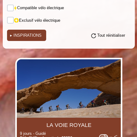
Compatible vélo électrique
Exclusif vélo électrique
▸
INSPIRATIONS
Tout réinitialiser
(i)
(i)
(i)
(i)
(i)
(i)
(i)
LA VOIE ROYALE
9 jours - Guidé