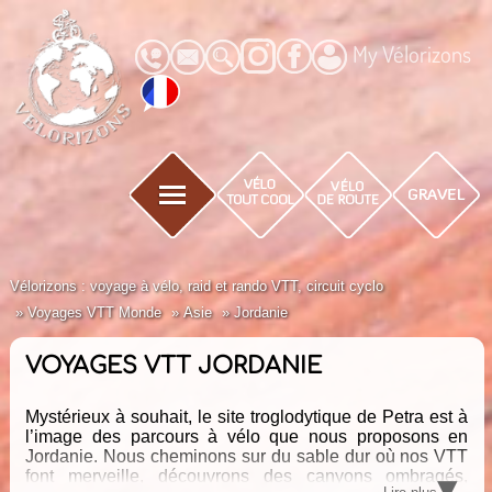
My Vélorizons
Vélorizons : voyage à vélo, raid et rando VTT, circuit cyclo
Voyages VTT Monde
Asie
Jordanie
VOYAGES VTT JORDANIE
Mystérieux à souhait, le site troglodytique de Petra est à
l’image des parcours à vélo que nous proposons en
Jordanie. Nous cheminons sur du sable dur où nos VTT
▾
font merveille, découvrons des canyons ombragés,