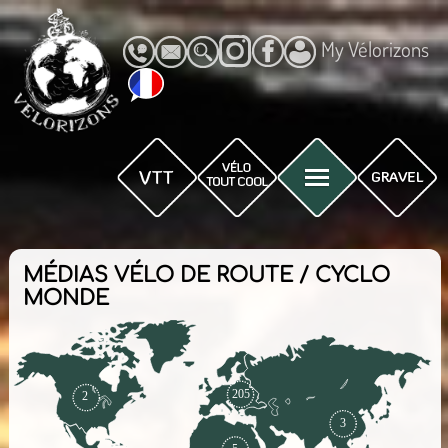
My Vélorizons
MÉDIAS VÉLO DE ROUTE / CYCLO
MONDE
205
2
3