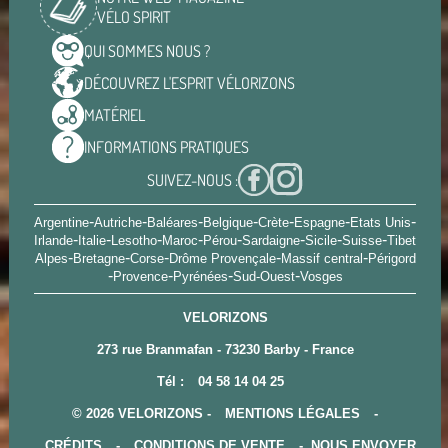
VÉLO SPIRIT
QUI SOMMES
NOUS ?
DÉCOUVREZ L'ESPRIT
VÉLORIZONS
MATÉRIEL
INFORMATIONS
PRATIQUES
SUIVEZ-NOUS :
-
-
-
-
-
-
-
Argentine
Autriche
Baléares
Belgique
Crète
Espagne
Etats Unis
-
-
-
-
-
-
-
-
Irlande
Italie
Lesotho
Maroc
Pérou
Sardaigne
Sicile
Suisse
Tibet
-
-
-
-
-
Alpes
Bretagne
Corse
Drôme Provençale
Massif central
Périgord
-
-
-
-
Provence
Pyrénées
Sud-Ouest
Vosges
VELORIZONS
273 rue Branmafan - 73230 Barby - France
Tél :
04 58 14 04 25
© 2026 VELORIZONS -
MENTIONS LÉGALES
-
CRÉDITS
-
CONDITIONS DE VENTE
-
NOUS ENVOYER