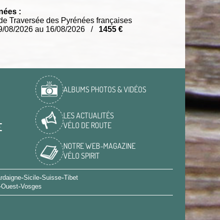
nées :
e Traversée des Pyrénées françaises
9/08/2026 au 16/08/2026 /
1455 €
ALBUMS PHOTOS & VIDÉOS
LES ACTUALITÉS
VÉLO DE ROUTE
E
NOTRE WEB-MAGAZINE
VÉLO SPIRIT
-
-
-
rdaigne
Sicile
Suisse
Tibet
-
-Ouest
Vosges