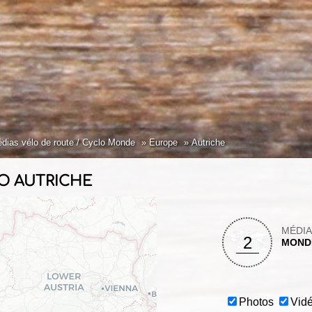
dias vélo de route / Cyclo Monde
Europe
Autriche
LO AUTRICHE
MÉDI
2
MOND
Photos
Vid