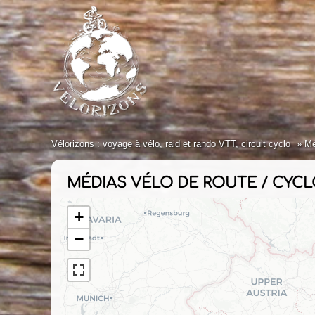
Vélorizons : voyage à vélo, raid et rando VTT, circuit cyclo
Mé
MÉDIAS VÉLO DE ROUTE / CYC
+
−