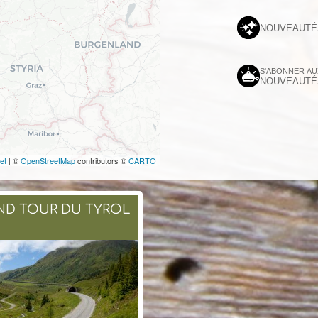
NOUVEAUTÉ
S'ABONNER A
NOUVEAUTÉ
et
| ©
OpenStreetMap
contributors ©
CARTO
ND TOUR DU TYROL