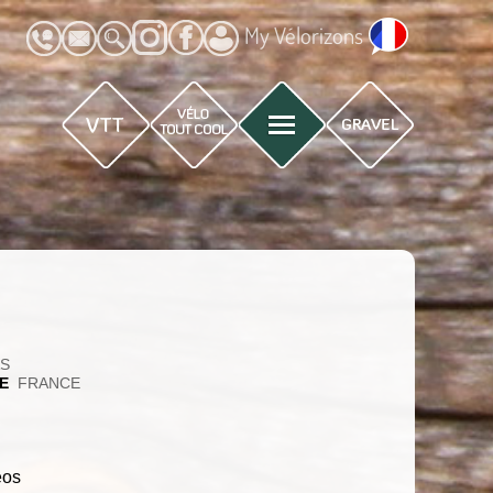
My Vélorizons
AS
E
FRANCE
éos