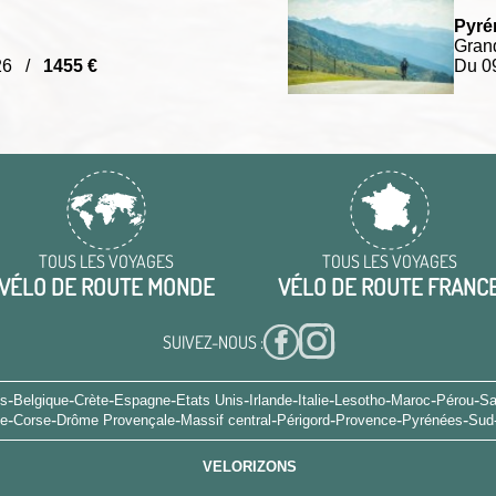
Pyré
Grand
026 /
1455 €
Du 0
TOUS LES VOYAGES
TOUS LES VOYAGES
VÉLO DE ROUTE MONDE
VÉLO DE ROUTE FRANC
SUIVEZ-NOUS :
-
-
-
-
-
-
-
-
-
-
es
Belgique
Crète
Espagne
Etats Unis
Irlande
Italie
Lesotho
Maroc
Pérou
Sa
-
-
-
-
-
-
-
ne
Corse
Drôme Provençale
Massif central
Périgord
Provence
Pyrénées
Sud
VELORIZONS