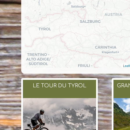
Leafl
LE TOUR DU TYROL
GRA