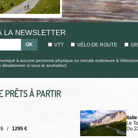
 À LA NEWSLETTER
OK
VTT
VÉLO DE ROUTE
GR
uniqué à aucune personne physique ou morale extérieure à Vélorizons.
s désabonner si vous le souhaitez).
TE
PRÊTS À PARTIR
Italie 
Le To
026 /
1295 €
Du 2