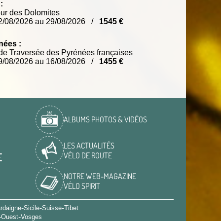
:
ur des Dolomites
2/08/2026 au 29/08/2026 /
1545 €
nées :
e Traversée des Pyrénées françaises
9/08/2026 au 16/08/2026 /
1455 €
ALBUMS PHOTOS & VIDÉOS
LES ACTUALITÉS
VÉLO DE ROUTE
E
NOTRE WEB-MAGAZINE
VÉLO SPIRIT
-
-
-
rdaigne
Sicile
Suisse
Tibet
-
-Ouest
Vosges