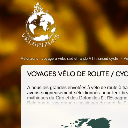
Vélorizons : voyage à vélo, raid et rando VTT, circuit cyclo
Vo
VOYAGES VÉLO DE ROUTE / C
À nous les grandes envolées à vélo de route à t
avons soigneusement sélectionnés pour leur beauté 
mythiques du Giro et des Dolomites !) ; l’Espagne 
Belgique et ses grands classiques du nord; la Sui
l’Amérique du sud avec le Pérou et l’Argentine; le 
Nous avons hâte de vous faire découvrir les plus b