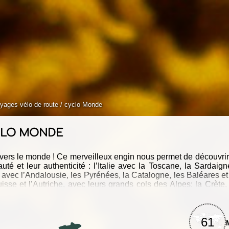
yages vélo de route / cyclo Monde
YCLO MONDE
ravers le monde ! Ce merveilleux engin nous permet de découvr
et leur authenticité : l’Italie avec la Toscane, la Sardaigne, 
avec l’Andalousie, les Pyrénées, la Catalogne, les Baléares et l
sse et l’Autriche, avec leurs grands cols des Alpes; la Crète, 
Lesotho, perle cyclo de l’Afrique; le Tibet et ses routes de l’Him
eaux cols vélo de route de la planète !
61