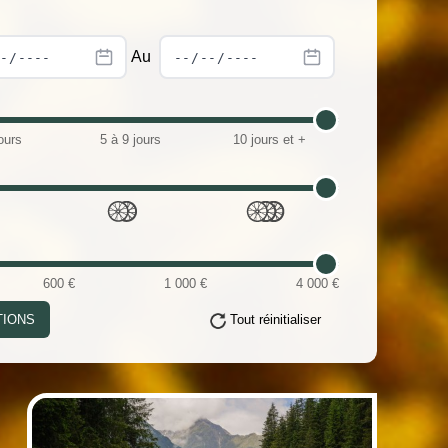
Au
ours
5 à 9 jours
10 jours et +
600 €
1 000 €
4 000 €
TIONS
Tout réinitialiser
(i)
(i)
(i)