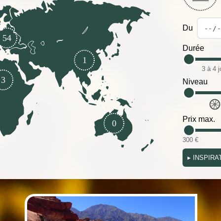
Du
54
Durée
1
3 à 4 j
3
Niveau
Prix max.
0
300 €
▸
INSPIRA
(i)
(i)
(i)
(i)