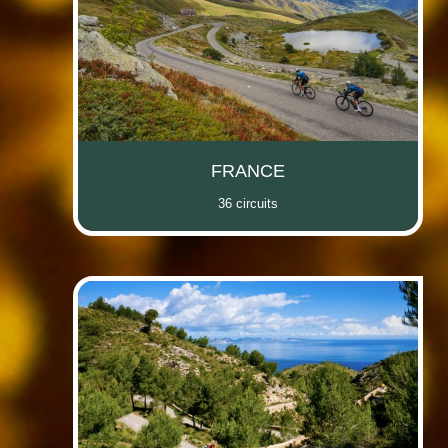
(i)
(i)
FRANCE
36 circuits