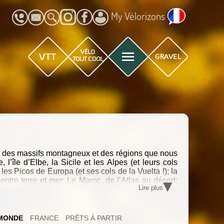
My Vélorizons
ir des massifs montagneux et des régions que nous
l’île d’Elbe, la Sicile et les Alpes (et leurs cols
es Picos de Europa (et ses cols de la Vuelta !); la
▾
entre terre et mer; Le Maroc, de l’Atlas au désert;
Lire plus
alaya.
MONDE
FRANCE
PRÊTS À PARTIR