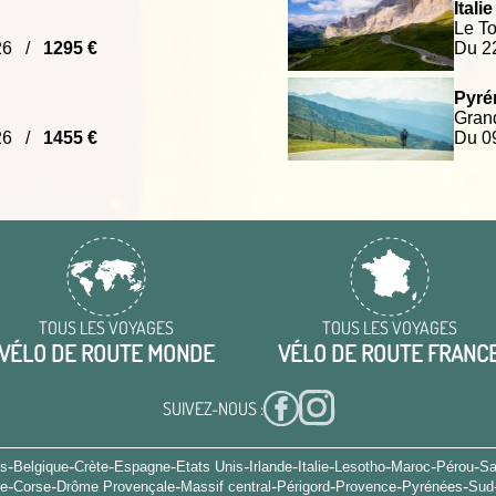
Italie 
Le To
026 /
1295 €
Du 2
Pyré
Grand
026 /
1455 €
Du 0
TOUS LES VOYAGES
TOUS LES VOYAGES
VÉLO DE ROUTE MONDE
VÉLO DE ROUTE FRANC
SUIVEZ-NOUS :
-
-
-
-
-
-
-
-
-
-
es
Belgique
Crète
Espagne
Etats Unis
Irlande
Italie
Lesotho
Maroc
Pérou
Sa
-
-
-
-
-
-
-
ne
Corse
Drôme Provençale
Massif central
Périgord
Provence
Pyrénées
Sud