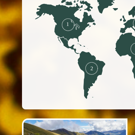
1
2
(i)
(i)