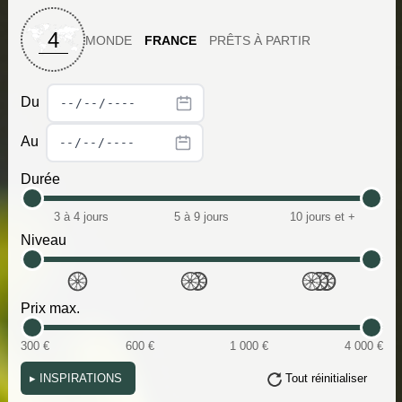
4
MONDE
FRANCE
PRÊTS À PARTIR
Du
Au
Durée
3 à 4 jours
5 à 9 jours
10 jours et +
Niveau
Prix max.
300 €
600 €
1 000 €
4 000 €
▸
INSPIRATIONS
Tout réinitialiser