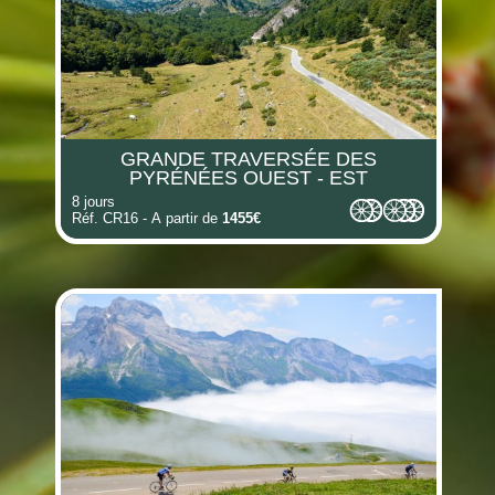
(i)
(i)
(i)
GRANDE TRAVERSÉE DES
PYRÉNÉES OUEST - EST
8 jours
Réf. CR16 - A partir de
1455€