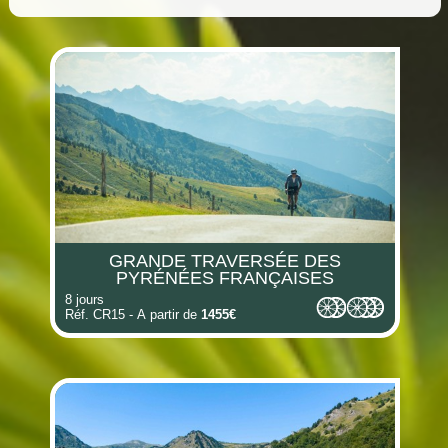
(i)
(i)
(i)
(i)
(i)
GRANDE TRAVERSÉE DES
(i)
PYRÉNÉES FRANÇAISES
8 jours
Réf. CR15 - A partir de
1455€
(i)
(i)
(i)