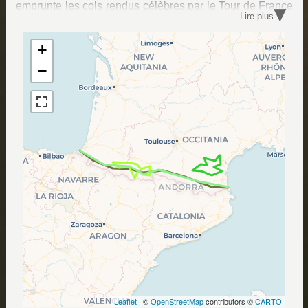
▾
emprunte les cols rendus célèbres par le Tour de France
Lire plus
(Porte d'Aspet, Peyresourde, Tourmalet, Aubisque,
Baguargui...), ou par une approche confidentielle en
découvrant les routes perdues et les petits cols des
+
Corbières.
−
Leaflet
| ©
OpenStreetMap
contributors ©
CARTO