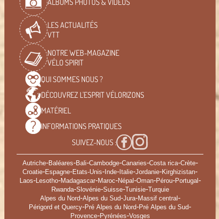
ALBUMS PHOTOS & VIDÉOS
LES ACTUALITÉS
VTT
NOTRE WEB-MAGAZINE
VÉLO SPIRIT
QUI SOMMES
NOUS ?
DÉCOUVREZ L'ESPRIT
VÉLORIZONS
MATÉRIEL
INFORMATIONS
PRATIQUES
SUIVEZ-NOUS :
-
-
-
-
-
-
-
Autriche
Baléares
Bali
Cambodge
Canaries
Costa rica
Crète
-
-
-
-
-
-
-
Croatie
Espagne
Etats-Unis
Inde
Italie
Jordanie
Kirghizistan
-
-
-
-
-
-
-
-
Laos
Lesotho
Madagascar
Maroc
Népal
Oman
Pérou
Portugal
-
-
-
-
Rwanda
Slovénie
Suisse
Tunisie
Turquie
-
-
-
-
Alpes du Nord
Alpes du Sud
Jura
Massif central
-
-
-
Périgord et Quercy
Pré Alpes du Nord
Pré Alpes du Sud
-
-
Provence
Pyrénées
Vosges