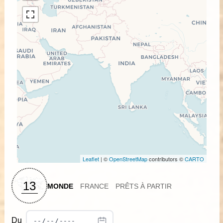
Leaflet
| ©
OpenStreetMap
contributors ©
CARTO
13
MONDE
FRANCE
PRÊTS À PARTIR
Du