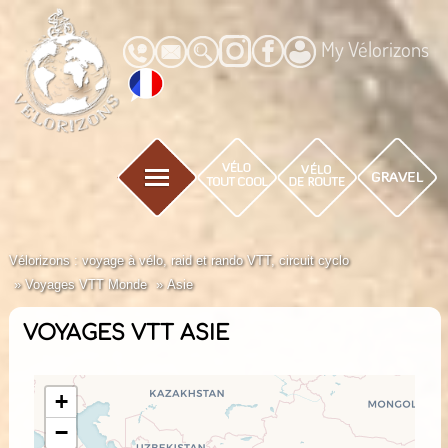
My Vélorizons
Vélorizons : voyage à vélo, raid et rando VTT, circuit cyclo
Voyages VTT Monde
Asie
VOYAGES VTT ASIE
+
−