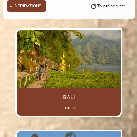
▸
INSPIRATIONS
Tout réinitialiser
(i)
(i)
(i)
(i)
(i)
(i)
(i)
BALI
1 circuit
(i)
(i)
(i)