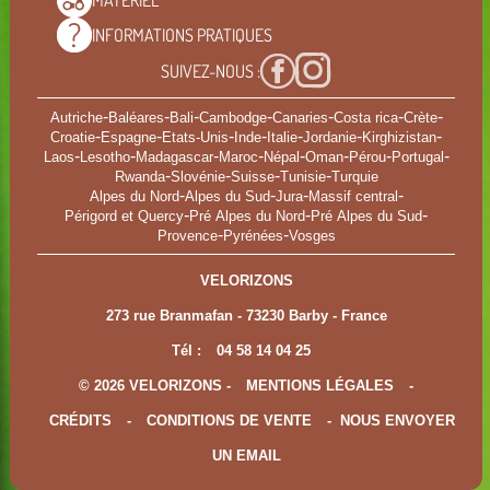
MATÉRIEL
INFORMATIONS
PRATIQUES
SUIVEZ-NOUS :
-
-
-
-
-
-
-
Autriche
Baléares
Bali
Cambodge
Canaries
Costa rica
Crète
-
-
-
-
-
-
-
Croatie
Espagne
Etats-Unis
Inde
Italie
Jordanie
Kirghizistan
-
-
-
-
-
-
-
-
Laos
Lesotho
Madagascar
Maroc
Népal
Oman
Pérou
Portugal
-
-
-
-
Rwanda
Slovénie
Suisse
Tunisie
Turquie
-
-
-
-
Alpes du Nord
Alpes du Sud
Jura
Massif central
-
-
-
Périgord et Quercy
Pré Alpes du Nord
Pré Alpes du Sud
-
-
Provence
Pyrénées
Vosges
VELORIZONS
273 rue Branmafan - 73230 Barby - France
Tél :
04 58 14 04 25
© 2026 VELORIZONS -
MENTIONS LÉGALES
-
CRÉDITS
-
CONDITIONS DE VENTE
-
NOUS ENVOYER
UN EMAIL