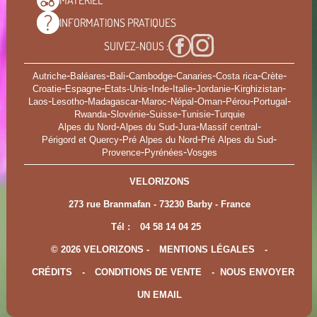
MATÉRIEL
INFORMATIONS
PRATIQUES
SUIVEZ-NOUS :
-
-
-
-
-
-
-
Autriche
Baléares
Bali
Cambodge
Canaries
Costa rica
Crète
-
-
-
-
-
-
-
Croatie
Espagne
Etats-Unis
Inde
Italie
Jordanie
Kirghizistan
-
-
-
-
-
-
-
-
Laos
Lesotho
Madagascar
Maroc
Népal
Oman
Pérou
Portugal
-
-
-
-
Rwanda
Slovénie
Suisse
Tunisie
Turquie
-
-
-
-
Alpes du Nord
Alpes du Sud
Jura
Massif central
-
-
-
Périgord et Quercy
Pré Alpes du Nord
Pré Alpes du Sud
-
-
Provence
Pyrénées
Vosges
VELORIZONS
273 rue Branmafan - 73230 Barby - France
Tél :
04 58 14 04 25
© 2026 VELORIZONS -
MENTIONS LÉGALES
-
CRÉDITS
-
CONDITIONS DE VENTE
-
NOUS ENVOYER
UN EMAIL