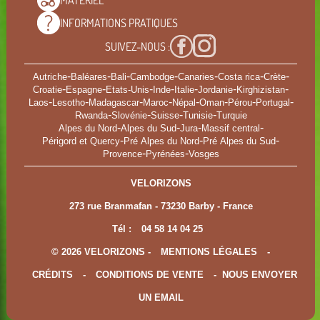
MATÉRIEL
INFORMATIONS
PRATIQUES
SUIVEZ-NOUS :
-
-
-
-
-
-
-
Autriche
Baléares
Bali
Cambodge
Canaries
Costa rica
Crète
-
-
-
-
-
-
-
Croatie
Espagne
Etats-Unis
Inde
Italie
Jordanie
Kirghizistan
-
-
-
-
-
-
-
-
Laos
Lesotho
Madagascar
Maroc
Népal
Oman
Pérou
Portugal
-
-
-
-
Rwanda
Slovénie
Suisse
Tunisie
Turquie
-
-
-
-
Alpes du Nord
Alpes du Sud
Jura
Massif central
-
-
-
Périgord et Quercy
Pré Alpes du Nord
Pré Alpes du Sud
-
-
Provence
Pyrénées
Vosges
VELORIZONS
273 rue Branmafan - 73230 Barby - France
Tél :
04 58 14 04 25
© 2026 VELORIZONS -
MENTIONS LÉGALES
-
CRÉDITS
-
CONDITIONS DE VENTE
-
NOUS ENVOYER
UN EMAIL