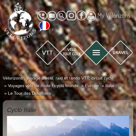
My Vélorizons
Vélorizons : voyage à vélo, raid et rando VTT, circuit cyclo
Voyages vélo de route / cyclo Monde
Europe
Italie
Le Tour des Dolomites
Cyclo Italie