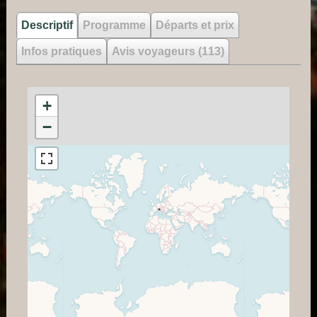
Descriptif
Programme
Départs et prix
Infos pratiques
Avis voyageurs (113)
+
−