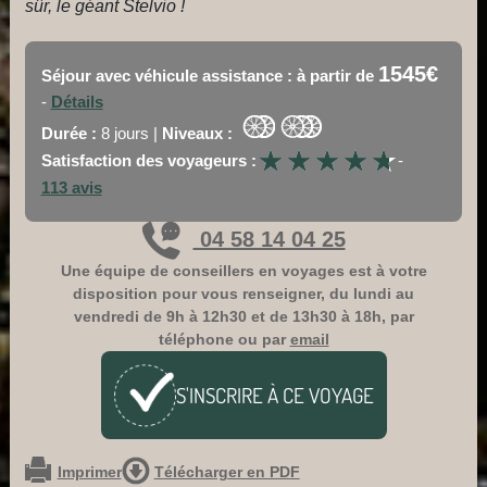
sûr, le géant Stelvio !
1545€
Séjour avec véhicule assistance : à partir de
-
Détails
Durée :
8 jours |
Niveaux :
★
★
★
★
★
★
★
★
★
★
Satisfaction des voyageurs :
-
113 avis
04 58 14 04 25
Une équipe de conseillers en voyages est à votre
disposition pour vous renseigner, du lundi au
vendredi de 9h à 12h30 et de 13h30 à 18h, par
téléphone ou par
email
S'INSCRIRE À CE
VOYAGE
Imprimer
Télécharger en PDF