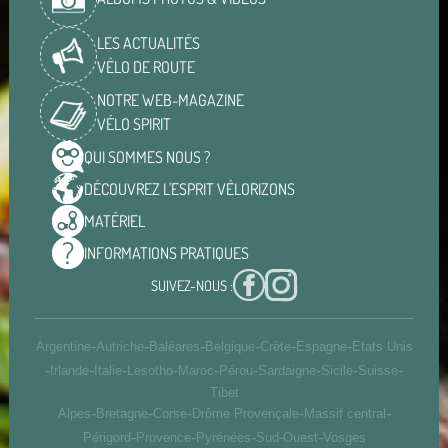
LES ACTUALITÉS
VÉLO DE ROUTE
NOTRE WEB-MAGAZINE
VÉLO SPIRIT
QUI SOMMES
NOUS ?
DÉCOUVREZ L'ESPRIT
VÉLORIZONS
MATÉRIEL
INFORMATIONS
PRATIQUES
SUIVEZ-NOUS :
-
-
-
-
-
-
Argentine
Autriche
Baléares
Belgique
Crète
Espagne
Etats Unis
-
-
-
-
-
-
-
-
-
Irlande
Italie
Lesotho
Maroc
Pérou
Sardaigne
Sicile
Suisse
Tibet
-
-
-
-
-
Alpes
Bretagne
Corse
Drôme Provençale
Massif central
-
-
-
-
Périgord
Provence
Pyrénées
Sud-Ouest
Vosges