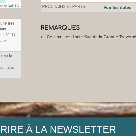
ors ©
CARTO
PROCHAINS DÉPARTS:
Voir les dates
’une très
REMARQUES
uant
ute, VTT)
Ce circuit est l'acte Sud de la Grande Travers
 aux
elon la
nt.
 cumulés
CRIRE À LA NEWSLETTER