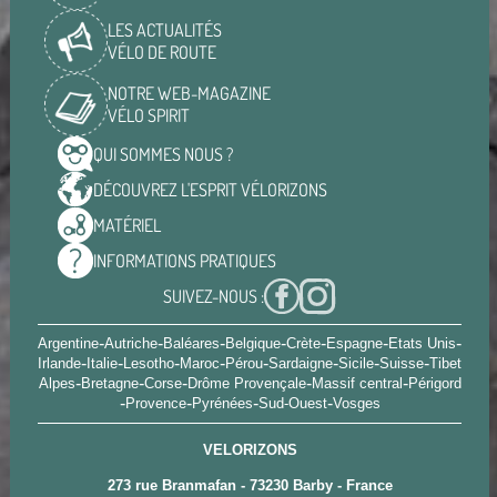
LES ACTUALITÉS
VÉLO DE ROUTE
NOTRE WEB-MAGAZINE
VÉLO SPIRIT
QUI SOMMES
NOUS ?
DÉCOUVREZ L'ESPRIT
VÉLORIZONS
MATÉRIEL
INFORMATIONS
PRATIQUES
SUIVEZ-NOUS :
-
-
-
-
-
-
-
Argentine
Autriche
Baléares
Belgique
Crète
Espagne
Etats Unis
-
-
-
-
-
-
-
-
Irlande
Italie
Lesotho
Maroc
Pérou
Sardaigne
Sicile
Suisse
Tibet
-
-
-
-
-
Alpes
Bretagne
Corse
Drôme Provençale
Massif central
Périgord
-
-
-
-
Provence
Pyrénées
Sud-Ouest
Vosges
VELORIZONS
273 rue Branmafan - 73230 Barby - France