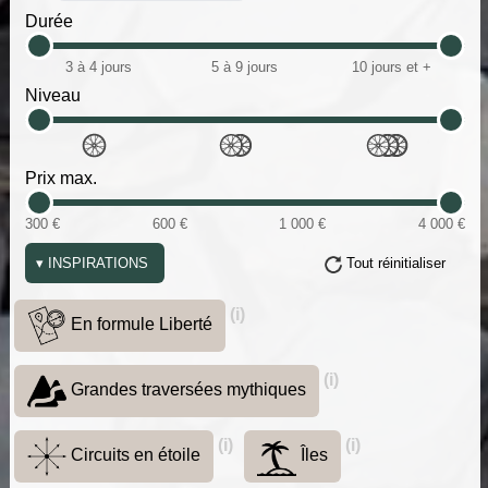
Durée
3 à 4 jours
5 à 9 jours
10 jours et +
Niveau
Prix max.
300 €
600 €
1 000 €
4 000 €
▾
INSPIRATIONS
Tout réinitialiser
(i)
En formule Liberté
(i)
Grandes traversées mythiques
(i)
(i)
Circuits en étoile
Îles