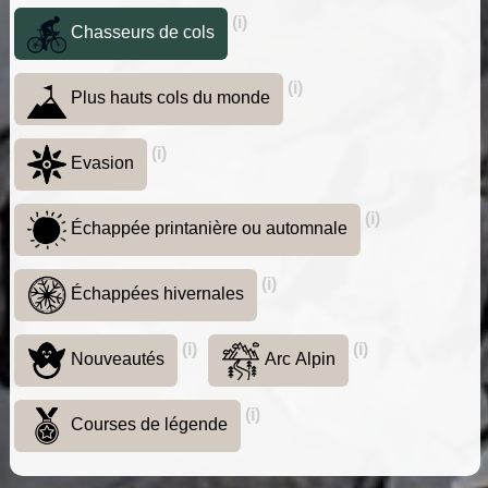
(i)
Chasseurs de cols
(i)
Plus hauts cols du monde
(i)
Evasion
(i)
Échappée printanière ou automnale
(i)
Échappées hivernales
(i)
(i)
Nouveautés
Arc Alpin
(i)
Courses de légende