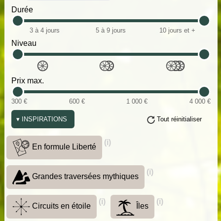
Durée
3 à 4 jours
5 à 9 jours
10 jours et +
Niveau
Prix max.
300 €
600 €
1 000 €
4 000 €
▾
INSPIRATIONS
Tout réinitialiser
(i)
En formule Liberté
(i)
Grandes traversées mythiques
(i)
(i)
Circuits en étoile
Îles