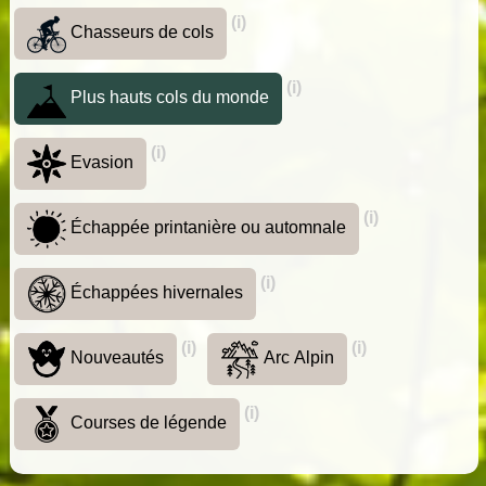
(i)
Chasseurs de cols
(i)
Plus hauts cols du monde
(i)
Evasion
(i)
Échappée printanière ou automnale
(i)
Échappées hivernales
(i)
(i)
Nouveautés
Arc Alpin
(i)
Courses de légende