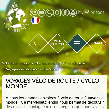
My Vélorizons
Vélorizons : voyage à vélo, raid et rando VTT, circuit cyclo
Voyages vélo de route / cyclo Monde
VOYAGES VÉLO DE ROUTE / CYCLO
MONDE
À nous les grandes envolées à vélo de route à travers le
monde ! Ce merveilleux engin nous permet de découvrir
des massifs montagneux et des régions que nous avons