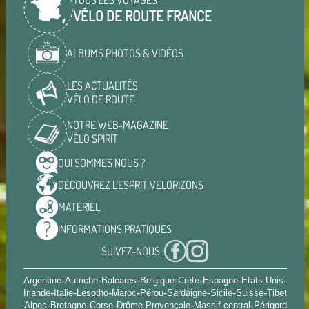
VÉLO DE ROUTE FRANCE
ALBUMS PHOTOS & VIDÉOS
LES ACTUALITÉS
VÉLO DE ROUTE
NOTRE WEB-MAGAZINE
VÉLO SPIRIT
QUI SOMMES
NOUS ?
DÉCOUVREZ L'ESPRIT
VÉLORIZONS
MATÉRIEL
INFORMATIONS
PRATIQUES
SUIVEZ-NOUS :
-
-
-
-
-
-
-
Argentine
Autriche
Baléares
Belgique
Crète
Espagne
Etats Unis
-
-
-
-
-
-
-
-
Irlande
Italie
Lesotho
Maroc
Pérou
Sardaigne
Sicile
Suisse
Tibet
-
-
-
-
-
Alpes
Bretagne
Corse
Drôme Provençale
Massif central
Périgord