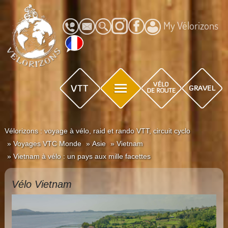
My Vélorizons
Vélorizons : voyage à vélo, raid et rando VTT, circuit cyclo
Voyages VTC Monde
Asie
Vietnam
Vietnam à vélo : un pays aux mille facettes
Vélo Vietnam