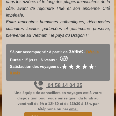
dans les rizières et le long des plages immaculées de la
côte, avant de rejoindre Hué et son ancienne Cité
Impériale.
Entre rencontres humaines authentiques, découvertes
culinaires locales parfumées et patrimoine préservé,
bienvenue au Vietnam " le pays du Dragon ! "
3595€
Séjour accompagné : à partir de
-
Détails
Durée :
15 jours |
Niveaux :
★
★
★
★
★
★
★
★
★
★
Satisfaction des voyageurs :
-
0 avis
04 58 14 04 25
Une équipe de conseillers en voyages est à votre
disposition pour vous renseigner, du lundi au
vendredi de 9h à 12h30 et de 13h30 à 18h, par
téléphone ou par
email