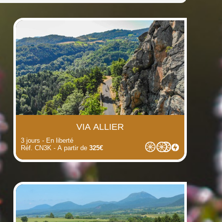
(i)
(i)
(i)
(i)
(i)
(i)
VIA ALLIER
3 jours - En liberté
Réf. CN3K - A partir de
325€