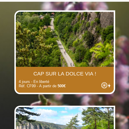
(i)
(i)
(i)
(i)
(i)
(i)
CAP SUR LA DOLCE VIA !
4 jours - En liberté
Réf. CF99 - A partir de
500€