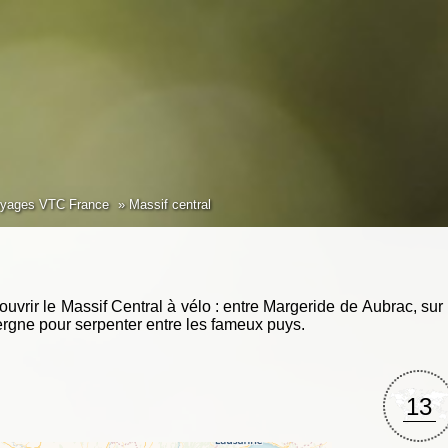
yages VTC France
Massif central
vrir le Massif Central à vélo : entre Margeride de Aubrac, sur
rgne pour serpenter entre les fameux puys.
13