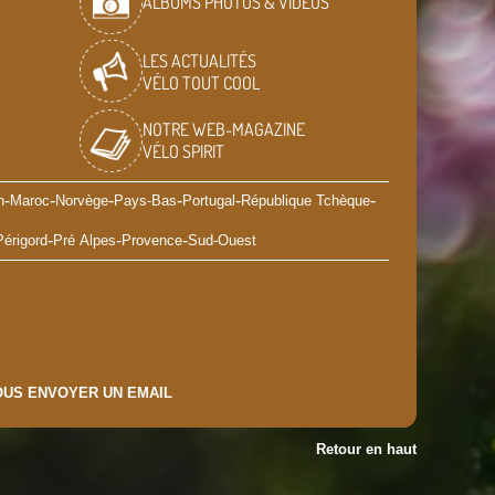
ALBUMS PHOTOS & VIDÉOS
LES ACTUALITÉS
VÉLO TOUT COOL
NOTRE WEB-MAGAZINE
VÉLO SPIRIT
-
-
-
-
-
-
n
Maroc
Norvège
Pays-Bas
Portugal
République Tchèque
-
-
-
Périgord
Pré Alpes
Provence
Sud-Ouest
US ENVOYER UN EMAIL
Retour en haut