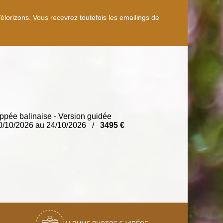
orizons. Vous recevrez toutefois les emailings de
pée balinaise - Version guidée
0/10/2026 au 24/10/2026 /
3495 €