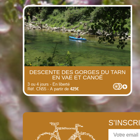
DESCENTE DES GORGES DU TARN
EN VAE ET CANOË
3 ou 4 jours - En liberté
Réf. CN55 - A partir de
425€
S'INSCR