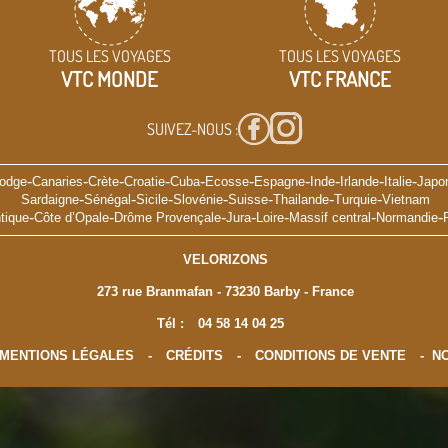
TOUS LES VOYAGES
TOUS LES VOYAGES
VTC MONDE
VTC FRANCE
SUIVEZ-NOUS :
-
-
-
-
-
-
-
-
-
-
odge
Canaries
Crète
Croatie
Cuba
Ecosse
Espagne
Inde
Irlande
Italie
Japo
-
-
-
-
-
-
-
Sardaigne
Sénégal
Sicile
Slovénie
Suisse
Thailande
Turquie
Vietnam
-
-
-
-
-
-
-
tique
Côte d’Opale
Drôme Provençale
Jura
Loire
Massif central
Normandie
VELORIZONS
273 rue Branmafan - 73230 Barby - France
Tél :
04 58 14 04 25
MENTIONS LÉGALES
-
CRÉDITS
-
CONDITIONS DE VENTE
-
NO