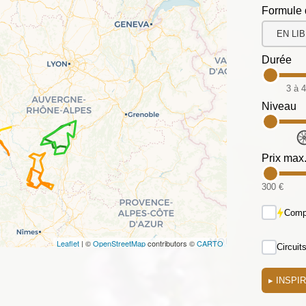
Formule 
EN LI
Durée
3 à 4
Niveau
Prix max
300 €
Compa
Leaflet
| ©
OpenStreetMap
contributors ©
CARTO
Circuit
▸
INSPI