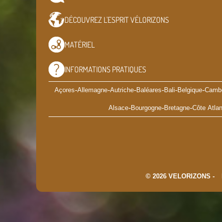
DÉCOUVREZ L'ESPRIT
VÉLORIZONS
MATÉRIEL
INFORMATIONS
PRATIQUES
-
-
-
-
-
-
Açores
Allemagne
Autriche
Baléares
Bali
Belgique
Camb
-
-
-
Alsace
Bourgogne
Bretagne
Côte Atlan
© 2026 VELORIZONS -