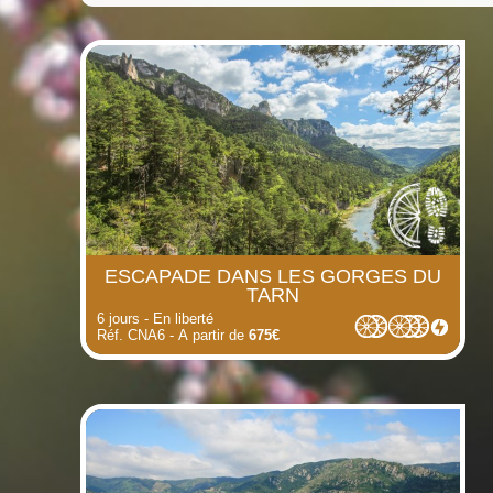
(i)
(i)
(i)
(i)
(i)
ESCAPADE DANS LES GORGES DU
TARN
6 jours - En liberté
Réf. CNA6 - A partir de
675€