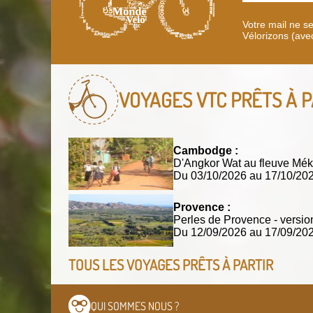
Votre mail ne s
Vélorizons (ave
VOYAGES VTC
PRÊTS À P
Cambodge :
D'Angkor Wat au fleuve Mék
Du 03/10/2026 au 17/10/2
Provence :
Perles de Provence - versio
Du 12/09/2026 au 17/09/2
TOUS LES VOYAGES PRÊTS À PARTIR
QUI SOMMES
NOUS ?