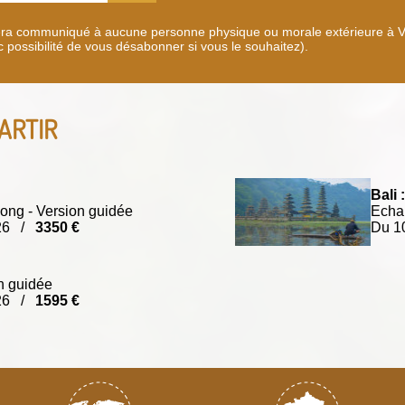
era communiqué à aucune personne physique ou morale extérieure à Vél
c possibilité de vous désabonner si vous le souhaitez).
ARTIR
Bali :
ong - Version guidée
Echap
026 /
3350 €
Du 1
n guidée
026 /
1595 €