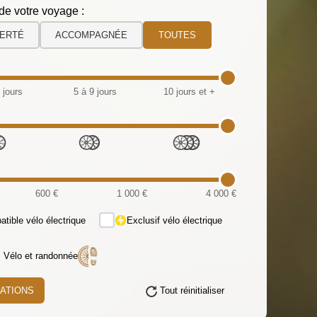
de votre voyage :
BERTÉ
ACCOMPAGNÉE
TOUTES
 jours
5 à 9 jours
10 jours et +
.
600 €
1 000 €
4 000 €
tible vélo électrique
Exclusif vélo électrique
s Vélo et randonnée
RATIONS
Tout réinitialiser