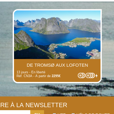
(i)
(i)
(i)
(i)
(i)
(i)
DE TROMSØ AUX LOFOTEN
13 jours - En liberté
Réf. CN3A - A partir de
2295€
IRE À LA NEWSLETTER