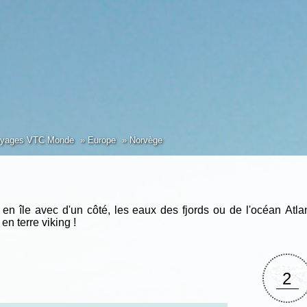
yages VTC Monde
Europe
Norvège
en île avec d'un côté, les eaux des fjords ou de l'océan Atlan
n terre viking !
2