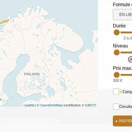
Formule 
EN LI
Durée
3 à 4
Niveau
Prix max
300 €
Compa
Leaflet
| ©
OpenStreetMap
contributors ©
CARTO
Circuit
▸
INSPI