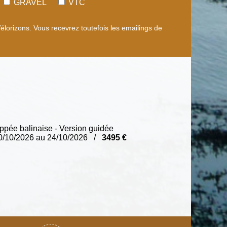
GRAVEL
VTC
orizons. Vous recevrez toutefois les emailings de
pée balinaise - Version guidée
0/10/2026 au 24/10/2026 /
3495 €