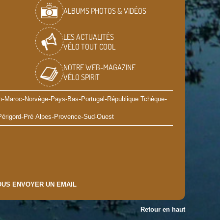
ALBUMS PHOTOS & VIDÉOS
LES ACTUALITÉS
VÉLO TOUT COOL
NOTRE WEB-MAGAZINE
VÉLO SPIRIT
-
-
-
-
-
-
n
Maroc
Norvège
Pays-Bas
Portugal
République Tchèque
-
-
-
Périgord
Pré Alpes
Provence
Sud-Ouest
US ENVOYER UN EMAIL
Retour en haut