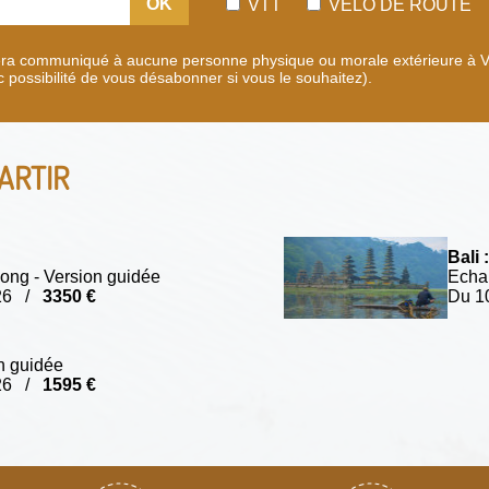
OK
VTT
VÉLO DE ROUTE
era communiqué à aucune personne physique ou morale extérieure à Vél
c possibilité de vous désabonner si vous le souhaitez).
ARTIR
Bali :
ong - Version guidée
Echap
026 /
3350 €
Du 1
n guidée
026 /
1595 €