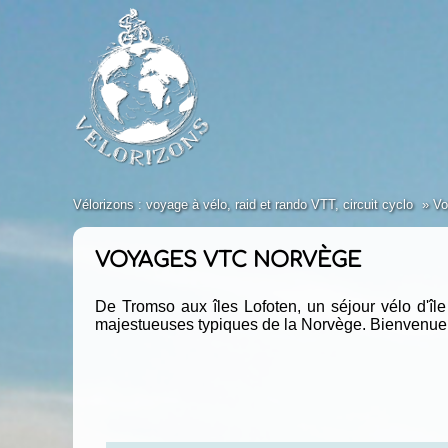
Vélorizons : voyage à vélo, raid et rando VTT, circuit cyclo
Vo
VOYAGES VTC NORVÈGE
De Tromso aux îles Lofoten, un séjour vélo d'île 
majestueuses typiques de la Norvège. Bienvenue e