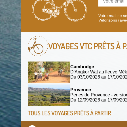
Votre mail ne s
Vélorizons (ave
VOYAGES VTC
PRÊTS À P
Cambodge :
D'Angkor Wat au fleuve Mék
Du 03/10/2026 au 17/10/2
Provence :
Perles de Provence - versio
Du 12/09/2026 au 17/09/2
TOUS LES VOYAGES PRÊTS À PARTIR