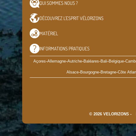
QUI SOMMES
NOUS ?
DÉCOUVREZ L'ESPRIT
VÉLORIZONS
MATÉRIEL
INFORMATIONS
PRATIQUES
-
-
-
-
-
-
Açores
Allemagne
Autriche
Baléares
Bali
Belgique
Camb
-
-
-
Alsace
Bourgogne
Bretagne
Côte Atlan
© 2026 VELORIZONS -