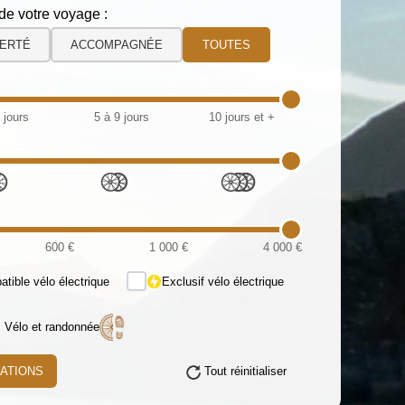
de votre voyage :
BERTÉ
ACCOMPAGNÉE
TOUTES
 jours
5 à 9 jours
10 jours et +
.
600 €
1 000 €
4 000 €
tible vélo électrique
Exclusif vélo électrique
s Vélo et randonnée
RATIONS
Tout réinitialiser