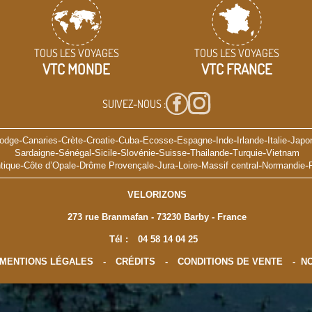
TOUS LES VOYAGES
TOUS LES VOYAGES
VTC MONDE
VTC FRANCE
SUIVEZ-NOUS :
-
-
-
-
-
-
-
-
-
-
odge
Canaries
Crète
Croatie
Cuba
Ecosse
Espagne
Inde
Irlande
Italie
Japo
-
-
-
-
-
-
-
Sardaigne
Sénégal
Sicile
Slovénie
Suisse
Thailande
Turquie
Vietnam
-
-
-
-
-
-
-
tique
Côte d’Opale
Drôme Provençale
Jura
Loire
Massif central
Normandie
VELORIZONS
273 rue Branmafan - 73230 Barby - France
Tél :
04 58 14 04 25
MENTIONS LÉGALES
-
CRÉDITS
-
CONDITIONS DE VENTE
-
NO