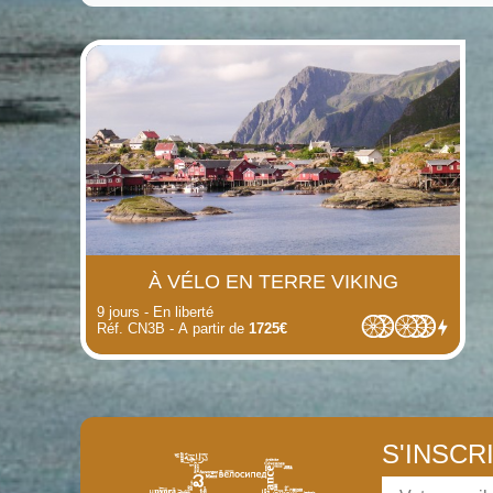
(i)
(i)
(i)
(i)
(i)
À VÉLO EN TERRE VIKING
9 jours - En liberté
Réf. CN3B - A partir de
1725€
S'INSCR