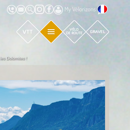
My Vélorizons
es Dolomites !