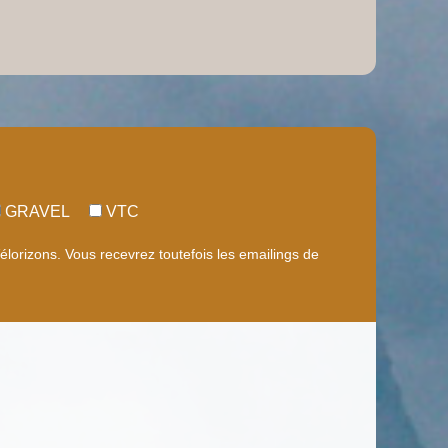
GRAVEL
VTC
orizons. Vous recevrez toutefois les emailings de