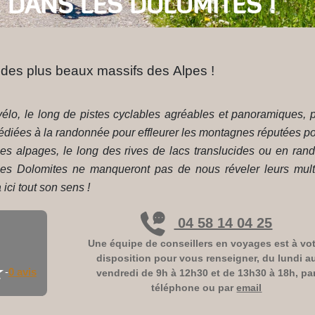
 DANS LES DOLOMITES !
n des plus beaux massifs des Alpes !
vélo, le long de pistes cyclables agréables et panoramiques,
 dédiées à la randonnée pour effleurer les montagnes réputées p
les alpages, le long des rives de lacs translucides ou en ra
es Dolomites ne manqueront pas de nous réveler leurs multip
ici tout son sens !
04 58 14 04 25
Une équipe de conseillers en voyages est à vo
disposition pour vous renseigner, du lundi a
★
★
-
0 avis
vendredi de 9h à 12h30 et de 13h30 à 18h, pa
téléphone ou par
email