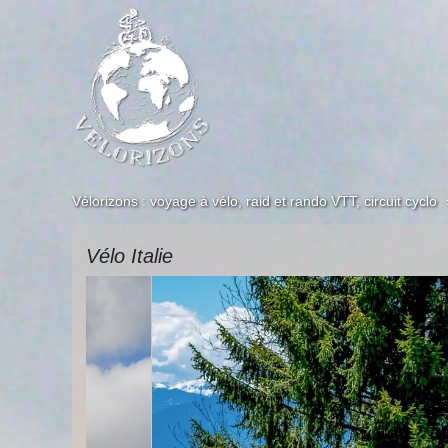
Vélorizons : voyage à vélo, raid et rando VTT, circuit cyclo
Vélo Italie