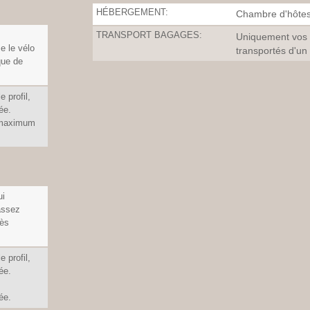
HÉBERGEMENT:
Chambre d'hôtes
TRANSPORT BAGAGES:
Uniquement vos a
e le vélo
transportés d'un
que de
e profil,
ée.
, maximum
ui
 assez
rès
e profil,
ée.
ée.