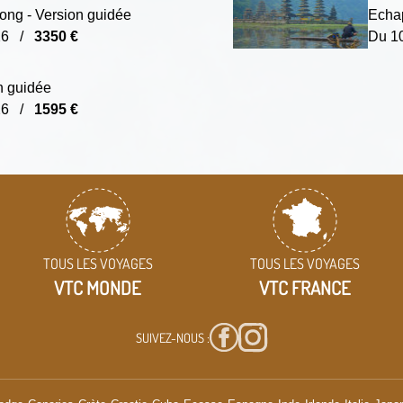
ong - Version guidée
Echap
026 /
3350 €
Du 1
n guidée
026 /
1595 €
TOUS LES VOYAGES
TOUS LES VOYAGES
VTC MONDE
VTC FRANCE
SUIVEZ-NOUS :