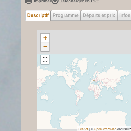
Imprimer
Télécharger en PDF
Descriptif
Programme
Départs et prix
Infos
+
−
Leaflet
| ©
OpenStreetMap
contribut