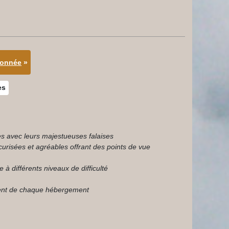
donnée
»
es
es avec leurs majestueuses falaises
urisées et agréables offrant des points de vue
 différents niveaux de difficulté
ement de chaque hébergement