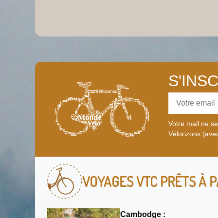
S'INS
Votre mail ne s
Vélorizons (avec
VOYAGES VTC
PRÊTS À P
Cambodge :