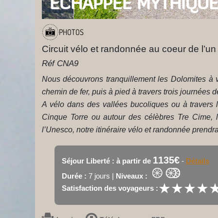
ECHAPPÉE MYTHIQUE
PHOTOS
Circuit vélo et randonnée au coeur de l’u
Réf CNA9
Nous découvrons tranquillement les Dolomites à 
chemin de fer, puis à pied à travers trois journées
A vélo dans des vallées bucoliques ou à travers 
Cinque Torre ou autour des célèbres Tre Cime, l
l’Unesco, notre itinéraire vélo et randonnée prendra 
1135€
Séjour Liberté : à partir de
-
Détails
Durée :
7 jours |
Niveaux :
★
★
★
★
★
★
★
★
Satisfaction des voyageurs :