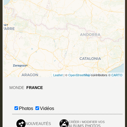
Leaflet
| ©
OpenStreetMap
contributors ©
CARTO
MONDE
FRANCE
Photos
Vidéos
CRÉER / MODIFIER VOS
NOUVEAUTÉS
ALBUMS PHOTOS