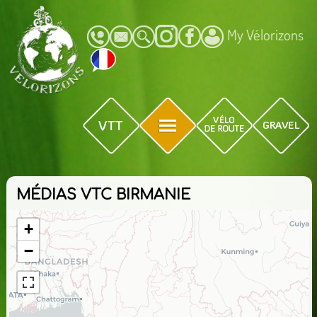
My Vélorizons
MÉDIAS VTC BIRMANIE
+
−