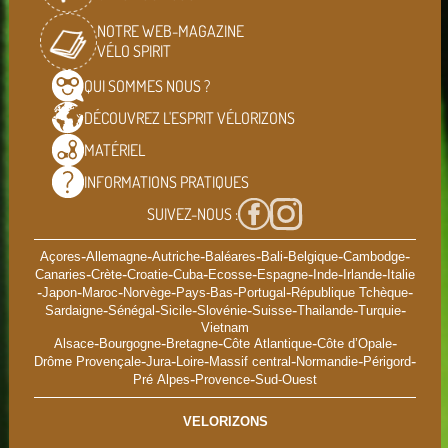
NOTRE WEB-MAGAZINE
VÉLO SPIRIT
QUI SOMMES
NOUS ?
DÉCOUVREZ L'ESPRIT
VÉLORIZONS
MATÉRIEL
INFORMATIONS
PRATIQUES
SUIVEZ-NOUS :
-
-
-
-
-
-
-
Açores
Allemagne
Autriche
Baléares
Bali
Belgique
Cambodge
-
-
-
-
-
-
-
-
Canaries
Crète
Croatie
Cuba
Ecosse
Espagne
Inde
Irlande
Italie
-
-
-
-
-
-
-
Japon
Maroc
Norvège
Pays-Bas
Portugal
République Tchèque
-
-
-
-
-
-
-
Sardaigne
Sénégal
Sicile
Slovénie
Suisse
Thailande
Turquie
Vietnam
-
-
-
-
-
Alsace
Bourgogne
Bretagne
Côte Atlantique
Côte d’Opale
-
-
-
-
-
-
Drôme Provençale
Jura
Loire
Massif central
Normandie
Périgord
-
-
Pré Alpes
Provence
Sud-Ouest
VELORIZONS