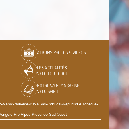
ALBUMS PHOTOS & VIDÉOS
LES ACTUALITÉS
VÉLO TOUT COOL
NOTRE WEB-MAGAZINE
VÉLO SPIRIT
-
-
-
-
-
-
n
Maroc
Norvège
Pays-Bas
Portugal
République Tchèque
-
-
-
Périgord
Pré Alpes
Provence
Sud-Ouest