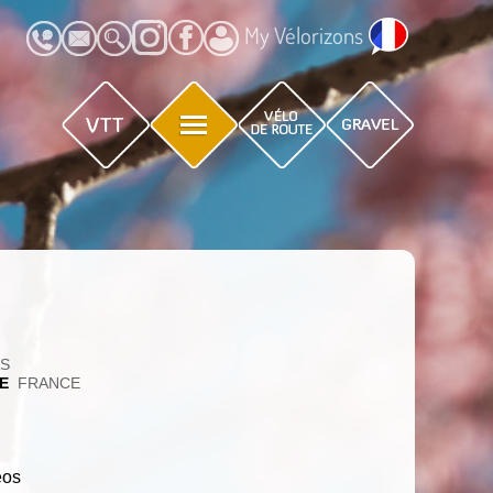
My Vélorizons
AS
E
FRANCE
éos