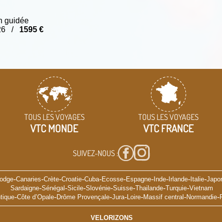
n guidée
026 /
1595 €
TOUS LES VOYAGES
TOUS LES VOYAGES
VTC MONDE
VTC FRANCE
SUIVEZ-NOUS :
-
-
-
-
-
-
-
-
-
-
odge
Canaries
Crète
Croatie
Cuba
Ecosse
Espagne
Inde
Irlande
Italie
Japo
-
-
-
-
-
-
-
Sardaigne
Sénégal
Sicile
Slovénie
Suisse
Thailande
Turquie
Vietnam
-
-
-
-
-
-
-
tique
Côte d’Opale
Drôme Provençale
Jura
Loire
Massif central
Normandie
VELORIZONS