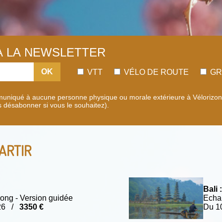
 À LA NEWSLETTER
OK
VTT
VÉLO DE ROUTE
GR
uniqué à aucune personne physique ou morale extérieure à Vélorizons.
s désabonner si vous le souhaitez).
ARTIR
Bali :
ong - Version guidée
Echap
026 /
3350 €
Du 1