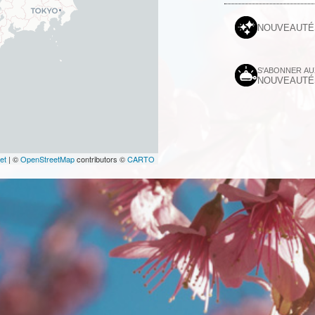
NOUVEAUTÉ
S'ABONNER A
NOUVEAUTÉ
et
| ©
OpenStreetMap
contributors ©
CARTO