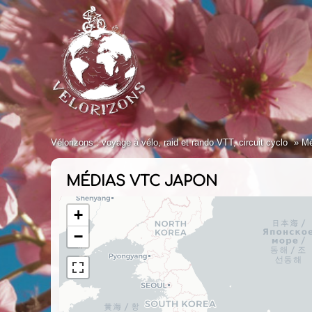
Vélorizons : voyage à vélo, raid et rando VTT, circuit cyclo
Mé
MÉDIAS VTC JAPON
+
−