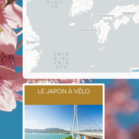
Leafl
LE JAPON À VÉLO