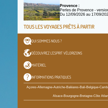
Provence :
Perles de Provence - versio
Du 12/09/2026 au 17/09/2
TOUS LES VOYAGES PRÊTS À PARTIR
QUI SOMMES
NOUS ?
DÉCOUVREZ L'ESPRIT
VÉLORIZONS
MATÉRIEL
INFORMATIONS
PRATIQUES
-
-
-
-
-
-
Açores
Allemagne
Autriche
Baléares
Bali
Belgique
Camb
-
-
-
Alsace
Bourgogne
Bretagne
Côte Atlan