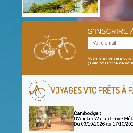
S'INSCRIRE
Votre mail ne sera comm
(avec possibilité de vou
VOYAGES VTC
PRÊTS À P
Cambodge :
D'Angkor Wat au fleuve Mék
Du 03/10/2026 au 17/10/2