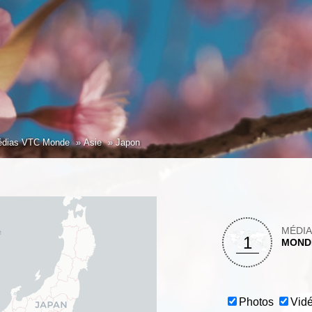
dias VTC Monde
Asie
Japon
MÉDI
1
MOND
Photos
Vid