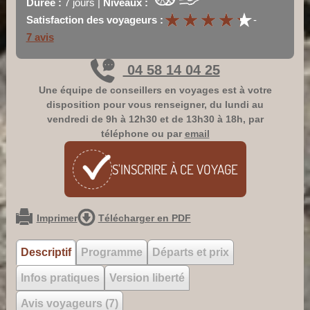
Durée :
7 jours |
Niveaux :
★
★
★
★
★
★
★
★
★
★
Satisfaction des voyageurs :
-
7 avis
04 58 14 04 25
Une équipe de conseillers en voyages est à votre
disposition pour vous renseigner, du lundi au
vendredi de 9h à 12h30 et de 13h30 à 18h, par
téléphone ou par
email
S'INSCRIRE À CE
VOYAGE
Imprimer
Télécharger en PDF
Descriptif
Programme
Départs et prix
Infos pratiques
Version liberté
Avis voyageurs (7)