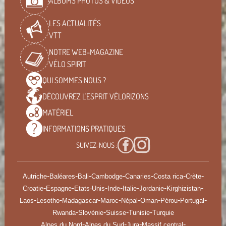
ALBUMS PHOTOS & VIDÉOS
LES ACTUALITÉS
VTT
NOTRE WEB-MAGAZINE
VÉLO SPIRIT
QUI SOMMES
NOUS ?
DÉCOUVREZ L'ESPRIT
VÉLORIZONS
MATÉRIEL
INFORMATIONS
PRATIQUES
SUIVEZ-NOUS :
-
-
-
-
-
-
-
Autriche
Baléares
Bali
Cambodge
Canaries
Costa rica
Crète
-
-
-
-
-
-
-
Croatie
Espagne
Etats-Unis
Inde
Italie
Jordanie
Kirghizistan
-
-
-
-
-
-
-
-
Laos
Lesotho
Madagascar
Maroc
Népal
Oman
Pérou
Portugal
-
-
-
-
Rwanda
Slovénie
Suisse
Tunisie
Turquie
-
-
-
-
Alpes du Nord
Alpes du Sud
Jura
Massif central