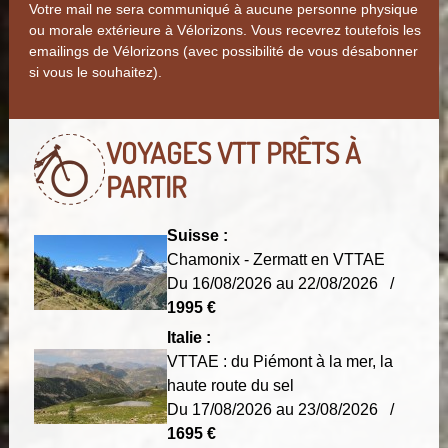
Votre mail ne sera communiqué à aucune personne physique
ou morale extérieure à Vélorizons. Vous recevrez toutefois les
emailings de Vélorizons (avec possibilité de vous désabonner
si vous le souhaitez).
VOYAGES VTT
PRÊTS À
PARTIR
Suisse :
Chamonix - Zermatt en VTTAE
Du 16/08/2026 au 22/08/2026 /
1995 €
Italie :
VTTAE : du Piémont à la mer, la
haute route du sel
Du 17/08/2026 au 23/08/2026 /
1695 €