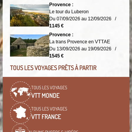
Provence :
Le tour du Luberon
Du 07/09/2026 au 12/09/2026 /
1145 €
Provence :
La trans Provence en VTTAE
Du 13/09/2026 au 19/09/2026 /
1545 €
TOUS LES VOYAGES PRÊTS À PARTIR
TOUS LES VOYAGES
VTT MONDE
TOUS LES VOYAGES
VTT FRANCE