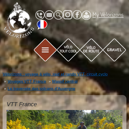
My Vélorizons
Vélorizons : voyage à vélo, raid et rando VTT, circuit cyclo
Voyages VTT France
Massif central
La traversée des volcans d'Auvergne
VTT France