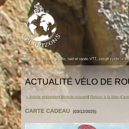
Vélorizons : voyage à vélo, raid et rando VTT, circuit cyclo
Vé
ACTUALITÉ VÉLO DE RO
« Article précédent
|
Article suivant
|
Retour à la liste d'act
CARTE CADEAU
(03/12/2025)