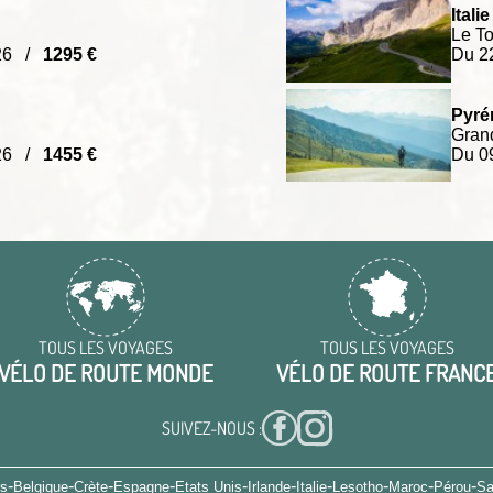
Italie 
Le To
026 /
1295 €
Du 2
Pyré
Grand
026 /
1455 €
Du 0
TOUS LES VOYAGES
TOUS LES VOYAGES
VÉLO DE ROUTE MONDE
VÉLO DE ROUTE FRANC
SUIVEZ-NOUS :
-
-
-
-
-
-
-
-
-
-
es
Belgique
Crète
Espagne
Etats Unis
Irlande
Italie
Lesotho
Maroc
Pérou
Sa