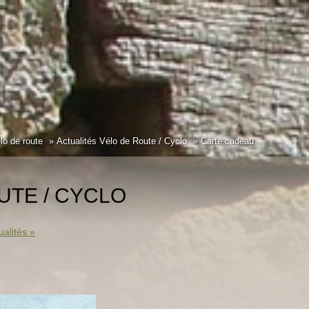
lo de route
Actualités Vélo de Route / Cyclo
Carte cadeau
UTE / CYCLO
ualités »