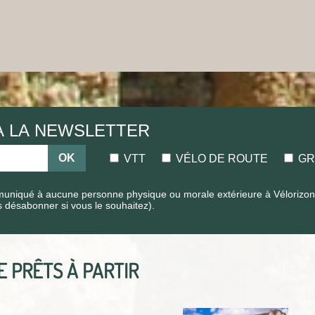
 À LA NEWSLETTER
OK
VTT
VÉLO DE ROUTE
GR
uniqué à aucune personne physique ou morale extérieure à Vélorizons.
s désabonner si vous le souhaitez).
TE
PRÊTS À PARTIR