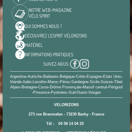
NOTRE WEB-MAGAZINE
VÉLO SPIRIT
QUI SOMMES
NOUS ?
DÉCOUVREZ L'ESPRIT
VÉLORIZONS
MATÉRIEL
INFORMATIONS
PRATIQUES
SUIVEZ-NOUS :
-
-
-
-
-
-
-
Argentine
Autriche
Baléares
Belgique
Crète
Espagne
Etats Unis
-
-
-
-
-
-
-
-
Irlande
Italie
Lesotho
Maroc
Pérou
Sardaigne
Sicile
Suisse
Tibet
-
-
-
-
-
Alpes
Bretagne
Corse
Drôme Provençale
Massif central
Périgord
-
-
-
-
Provence
Pyrénées
Sud-Ouest
Vosges
VELORIZONS
273 rue Branmafan - 73230 Barby - France
Tél :
04 58 14 04 25