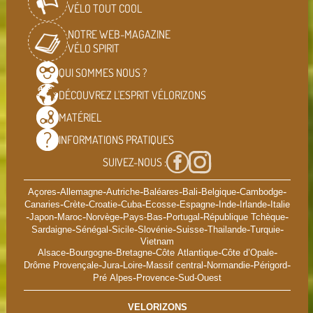
VÉLO TOUT COOL
NOTRE WEB-MAGAZINE
VÉLO SPIRIT
QUI SOMMES
NOUS ?
DÉCOUVREZ L'ESPRIT
VÉLORIZONS
MATÉRIEL
INFORMATIONS
PRATIQUES
SUIVEZ-NOUS :
-
-
-
-
-
-
-
Açores
Allemagne
Autriche
Baléares
Bali
Belgique
Cambodge
-
-
-
-
-
-
-
-
Canaries
Crète
Croatie
Cuba
Ecosse
Espagne
Inde
Irlande
Italie
-
-
-
-
-
-
-
Japon
Maroc
Norvège
Pays-Bas
Portugal
République Tchèque
-
-
-
-
-
-
-
Sardaigne
Sénégal
Sicile
Slovénie
Suisse
Thailande
Turquie
Vietnam
-
-
-
-
-
Alsace
Bourgogne
Bretagne
Côte Atlantique
Côte d’Opale
-
-
-
-
-
-
Drôme Provençale
Jura
Loire
Massif central
Normandie
Périgord
-
-
Pré Alpes
Provence
Sud-Ouest
VELORIZONS