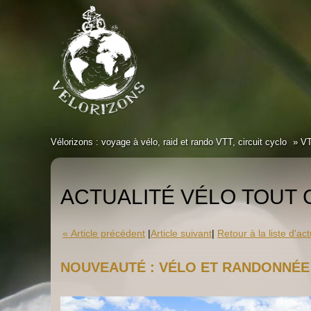
Vélorizons : voyage à vélo, raid et rando VTT, circuit cyclo
V
ACTUALITÉ VÉLO TOUT
« Article précédent
|
Article suivant
|
Retour à la liste d'act
NOUVEAUTÉ : VÉLO ET RANDONNÉE