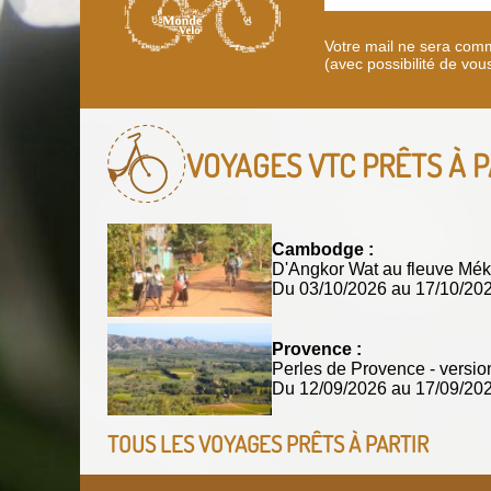
Votre mail ne sera comm
(avec possibilité de vou
VOYAGES VTC
PRÊTS À P
Cambodge :
D'Angkor Wat au fleuve Mék
Du 03/10/2026 au 17/10/2
Provence :
Perles de Provence - versio
Du 12/09/2026 au 17/09/2
TOUS LES VOYAGES PRÊTS À PARTIR