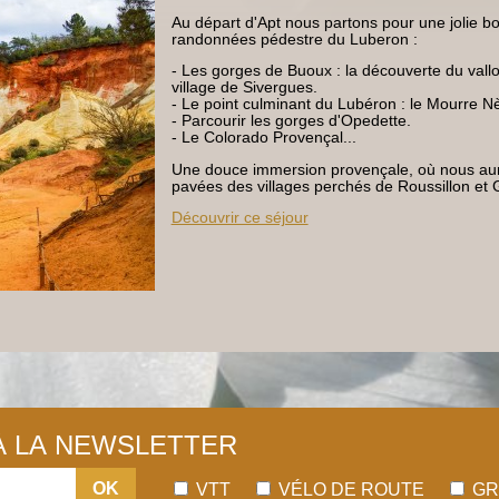
Au départ d'Apt nous partons pour une jolie bou
randonnées pédestre du Luberon :
- Les gorges de Buoux : la découverte du vall
village de Sivergues.
- Le point culminant du Lubéron : le Mourre N
- Parcourir les gorges d'Opedette.
- Le Colorado Provençal...
Une douce immersion provençale, où nous auron
pavées des villages perchés de Roussillon et 
Découvrir ce séjour
 À LA NEWSLETTER
OK
VTT
VÉLO DE ROUTE
GR