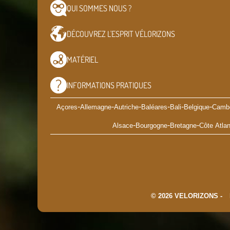
QUI SOMMES
NOUS ?
DÉCOUVREZ L'ESPRIT
VÉLORIZONS
MATÉRIEL
INFORMATIONS
PRATIQUES
-
-
-
-
-
-
Açores
Allemagne
Autriche
Baléares
Bali
Belgique
Camb
-
-
-
Alsace
Bourgogne
Bretagne
Côte Atlan
© 2026 VELORIZONS -