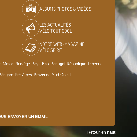
ALBUMS PHOTOS & VIDÉOS
LES ACTUALITÉS
VÉLO TOUT COOL
NOTRE WEB-MAGAZINE
VÉLO SPIRIT
-
-
-
-
-
-
n
Maroc
Norvège
Pays-Bas
Portugal
République Tchèque
-
-
-
Périgord
Pré Alpes
Provence
Sud-Ouest
US ENVOYER UN EMAIL
Retour en haut