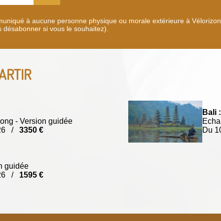
uniqué à aucune personne physique ou morale extérieure à Vélorizons.
s désabonner si vous le souhaitez).
ARTIR
Bali :
ong - Version guidée
Echap
026 /
3350 €
Du 1
n guidée
026 /
1595 €