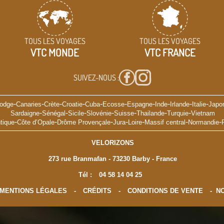
TOUS LES VOYAGES
TOUS LES VOYAGES
VTC MONDE
VTC FRANCE
SUIVEZ-NOUS :
-
-
-
-
-
-
-
-
-
-
odge
Canaries
Crète
Croatie
Cuba
Ecosse
Espagne
Inde
Irlande
Italie
Japo
-
-
-
-
-
-
-
Sardaigne
Sénégal
Sicile
Slovénie
Suisse
Thailande
Turquie
Vietnam
-
-
-
-
-
-
-
tique
Côte d’Opale
Drôme Provençale
Jura
Loire
Massif central
Normandie
VELORIZONS
273 rue Branmafan - 73230 Barby - France
Tél :
04 58 14 04 25
MENTIONS LÉGALES
-
CRÉDITS
-
CONDITIONS DE VENTE
-
NO