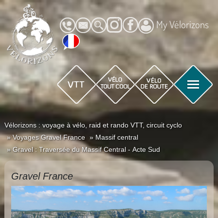
My Vélorizons
Vélorizons : voyage à vélo, raid et rando VTT, circuit cyclo
Voyages Gravel France
Massif central
Gravel : Traversée du Massif Central - Acte Sud
Gravel France