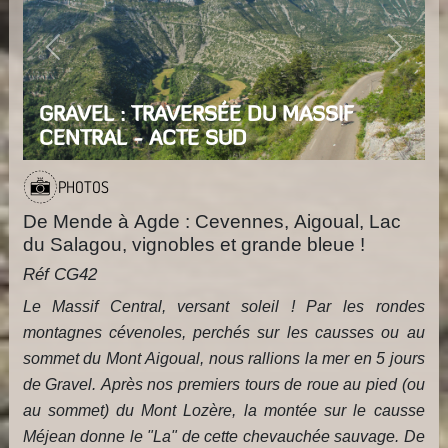
Previous
Next
GRAVEL : TRAVERSÉE DU MASSIF
CENTRAL - ACTE SUD
PHOTOS
De Mende à Agde : Cevennes, Aigoual, Lac
du Salagou, vignobles et grande bleue !
Réf CG42
Le Massif Central, versant soleil ! Par les rondes
montagnes cévenoles, perchés sur les causses ou au
sommet du Mont Aigoual, nous rallions la mer en 5 jours
de Gravel. Après nos premiers tours de roue au pied (ou
au sommet) du Mont Lozère, la montée sur le causse
Méjean donne le "La" de cette chevauchée sauvage. De