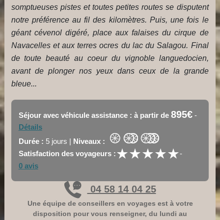
somptueuses pistes et toutes petites routes se disputent
notre préférence au fil des kilomètres. Puis, une fois le
géant cévenol digéré, place aux falaises du cirque de
Navacelles et aux terres ocres du lac du Salagou. Final
de toute beauté au coeur du vignoble languedocien,
avant de plonger nos yeux dans ceux de la grande
bleue...
895€
Séjour avec véhicule assistance : à partir de
-
Détails
Durée :
5 jours |
Niveaux :
★
★
★
★
★
★
★
★
★
★
Satisfaction des voyageurs :
-
0 avis
04 58 14 04 25
Une équipe de conseillers en voyages est à votre
disposition pour vous renseigner, du lundi au