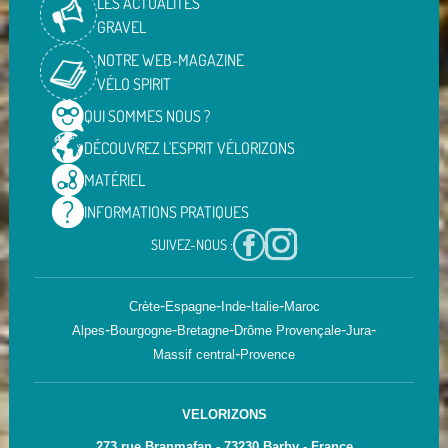
LES ACTUALITÉS
GRAVEL
NOTRE WEB-MAGAZINE
VÉLO SPIRIT
QUI SOMMES
NOUS ?
DÉCOUVREZ L'ESPRIT
VÉLORIZONS
MATÉRIEL
INFORMATIONS
PRATIQUES
SUIVEZ-NOUS :
-
-
-
-
Crète
Espagne
Inde
Italie
Maroc
-
-
-
-
-
Alpes
Bourgogne
Bretagne
Drôme Provençale
Jura
-
Massif central
Provence
VELORIZONS
273 rue Branmafan - 73230 Barby - France