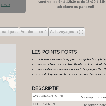
vendredi de 9h à 12h30 et de 13h30 à 18h,
-
1 avis
téléphone ou par
email
 pratiques
Version liberté
Avis voyageurs (1)
LES POINTS FORTS
La traversée des "steppes mongoles" du plate
Les plus beaux cols des Monts du Cantal et d
Les routes sinueuses de fond de gorges (la Rhu
Circuit disponible dans 3 variantes de niveaux
DESCRIPTIF
ACCOMPAGNEMENT:
Accompagnateur 
HÉBERGEMENT:
Gîte (option hôte