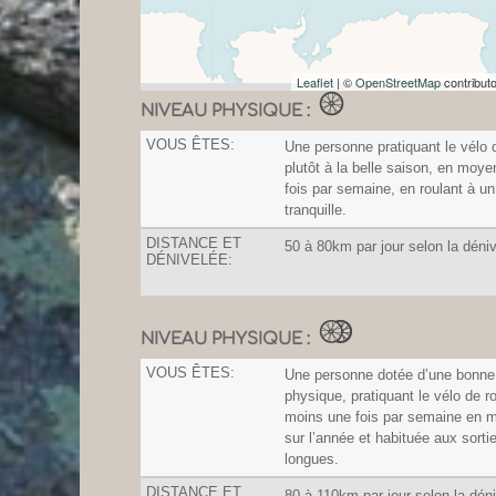
Leaflet
| ©
OpenStreetMap
contribut
NIVEAU PHYSIQUE :
VOUS ÊTES:
Une personne pratiquant le vélo 
plutôt à la belle saison, en moy
fois par semaine, en roulant à u
tranquille.
DISTANCE ET
50 à 80km par jour selon la déni
DÉNIVELÉE:
NIVEAU PHYSIQUE :
VOUS ÊTES:
Une personne dotée d’une bonne 
physique, pratiquant le vélo de r
moins une fois par semaine en 
sur l’année et habituée aux sorti
longues.
DISTANCE ET
80 à 110km par jour selon la dén