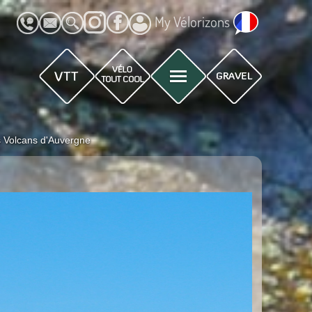
My Vélorizons
s Volcans d'Auvergne