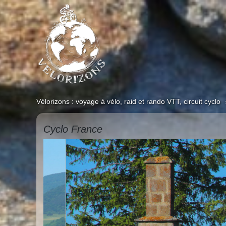
Vélorizons : voyage à vélo, raid et rando VTT, circuit cyclo
Cyclo France