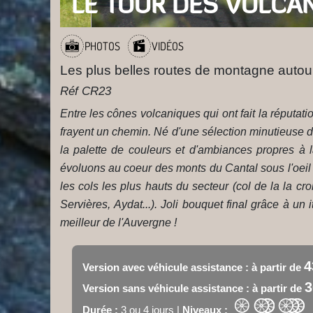
LE TOUR DES VOLCA
PHOTOS
VIDÉOS
Les plus belles routes de montagne auto
Réf CR23
Entre les cônes volcaniques qui ont fait la réputat
frayent un chemin. Né d'une sélection minutieuse de
la palette de couleurs et d'ambiances propres à 
évoluons au coeur des monts du Cantal sous l'oeil
les cols les plus hauts du secteur (col de la la c
Servières, Aydat...). Joli bouquet final grâce à u
meilleur de l'Auvergne !
4
Version avec véhicule assistance : à partir de
3
Version sans véhicule assistance : à partir de
Durée :
3 ou 4 jours |
Niveaux :