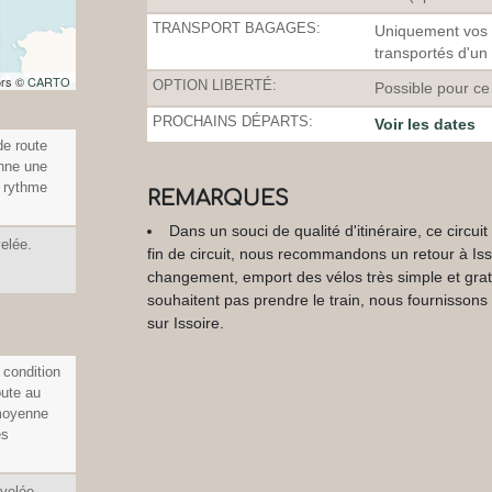
TRANSPORT BAGAGES:
Uniquement vos a
transportés d'un
ors ©
CARTO
OPTION LIBERTÉ:
Possible pour ce 
PROCHAINS DÉPARTS:
Voir les dates
de route
enne une
n rythme
REMARQUES
Dans un souci de qualité d'itinéraire, ce circui
velée.
fin de circuit, nous recommandons un retour à Isso
changement, emport des vélos très simple et gratui
souhaitent pas prendre le train, nous fournissons
sur Issoire.
condition
oute au
moyenne
es
ivelée.