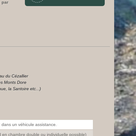
 par
au du Cézallier
es Monts Dore
e, la Santoire etc...)
dans un véhicule assistance.
l en chambre double ou individuelle possible)