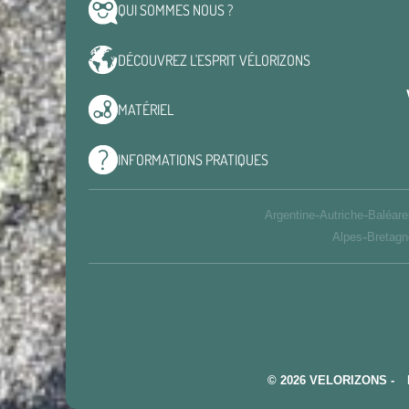
QUI SOMMES
NOUS ?
DÉCOUVREZ L'ESPRIT
VÉLORIZONS
MATÉRIEL
INFORMATIONS
PRATIQUES
-
-
Argentine
Autriche
Baléare
-
Alpes
Bretagn
© 2026 VELORIZONS -