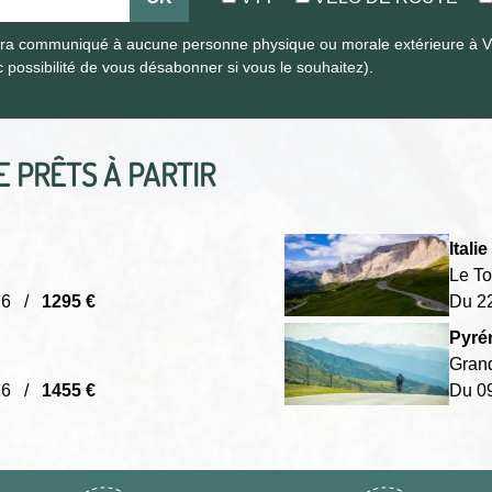
era communiqué à aucune personne physique ou morale extérieure à Vél
 possibilité de vous désabonner si vous le souhaitez).
TE
PRÊTS À PARTIR
Italie 
Le To
026 /
1295 €
Du 2
Pyré
Grand
026 /
1455 €
Du 0