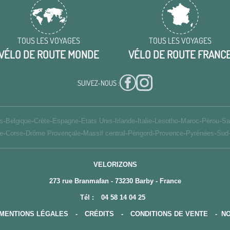
TOUS LES VOYAGES
TOUS LES VOYAGES
VÉLO DE ROUTE MONDE
VÉLO DE ROUTE FRANC
SUIVEZ-NOUS :
-
-
-
-
-
-
-
-
-
-
s
Belgique
Crète
Espagne
Etats Unis
Irlande
Italie
Lesotho
Maroc
Pérou
Sa
-
-
-
-
-
-
-
e
Corse
Drôme Provençale
Massif central
Périgord
Provence
Pyrénées
Sud
VELORIZONS
273 rue Branmafan - 73230 Barby - France
Tél :
04 58 14 04 25
MENTIONS LÉGALES
-
CRÉDITS
-
CONDITIONS DE VENTE
-
NO