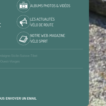
ALBUMS PHOTOS & VIDÉOS
LES ACTUALITÉS
E
VÉLO DE ROUTE
NOTRE WEB-MAGAZINE
VÉLO SPIRIT
-
-
-
rdaigne
Sicile
Suisse
Tibet
-
-Ouest
Vosges
US ENVOYER UN EMAIL