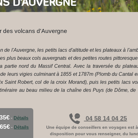
NS D'AUVERGNE
ur des volcans d'Auvergne
ion de l'Auvergne, les petits lacs d'altitude et les plateaux à l
s plus beaux cols auvergnats et des petites routes pittoresques, 
la partie nord du Massif Central. Avec la traversée du plat
 de leurs vigies culminant à 1855 et 1787m (Plomb du Cantal e
roix Saint Robert, col de la croix Morand), puis les petits lac
n itinéraire au beau milieu de la chaîne des Puys (de Dôme, de
35€
04 58 14 04 25
-
Détails
65€
-
Détails
Une équipe de conseillers en voyages est à
disposition pour vous renseigner, du lun