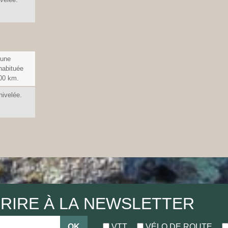
'une
habituée
100 km.
nivelée.
CRIRE À LA NEWSLETTER
OK
VTT
VÉLO DE ROUTE