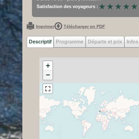
★
★
★
★
★
★
★
★
★
★
Satisfaction des voyageurs :
Imprimer
Télécharger en PDF
Descriptif
Programme
Départs et prix
Infos
+
−