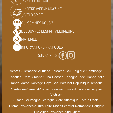
VÉLO TOUT COOL
NOTRE WEB-MAGAZINE
VÉLO SPIRIT
QUI SOMMES
NOUS ?
DÉCOUVREZ L'ESPRIT
VÉLORIZONS
MATÉRIEL
INFORMATIONS
PRATIQUES
SUIVEZ-NOUS :
-
-
-
-
-
-
-
Açores
Allemagne
Autriche
Baléares
Bali
Belgique
Cambodge
-
-
-
-
-
-
-
-
Canaries
Crète
Croatie
Cuba
Ecosse
Espagne
Inde
Irlande
Italie
-
-
-
-
-
-
-
Japon
Maroc
Norvège
Pays-Bas
Portugal
République Tchèque
-
-
-
-
-
-
-
Sardaigne
Sénégal
Sicile
Slovénie
Suisse
Thailande
Turquie
Vietnam
-
-
-
-
-
Alsace
Bourgogne
Bretagne
Côte Atlantique
Côte d’Opale
-
-
-
-
-
Drôme Provençale
Jura
Loire
Massif central
Normandie
Périgord
-
-
-
Pré Alpes
Provence
Sud-Ouest