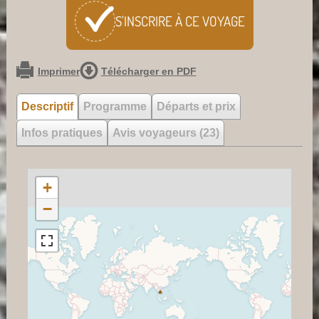
S'INSCRIRE À CE
VOYAGE
Imprimer
Télécharger en PDF
Descriptif
Programme
Départs et prix
Infos pratiques
Avis voyageurs (23)
+
−