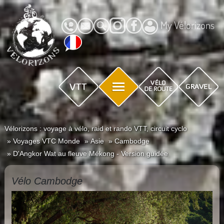
My Vélorizons
Vélorizons : voyage à vélo, raid et rando VTT, circuit cyclo
Voyages VTC Monde
Asie
Cambodge
D'Angkor Wat au fleuve Mékong - Version guidée
Vélo Cambodge