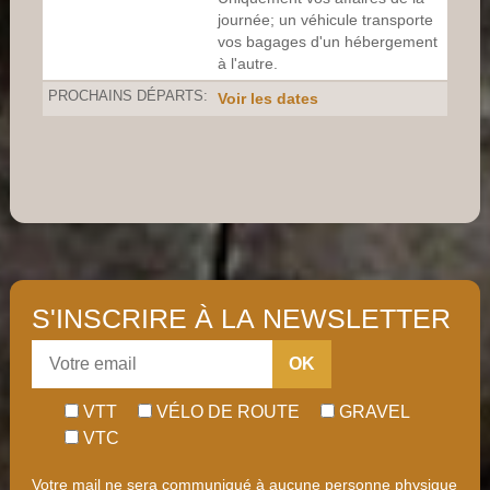
journée; un véhicule transporte
vos bagages d'un hébergement
à l'autre.
PROCHAINS DÉPARTS:
Voir les dates
S'INSCRIRE À LA NEWSLETTER
OK
VTT
VÉLO DE ROUTE
GRAVEL
VTC
Votre mail ne sera communiqué à aucune personne physique