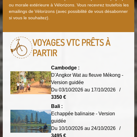
ou morale extérieure à Vélorizons. Vous recevrez toutefois les
emailings de Vélorizons (avec possibilité de vous désabonner
si vous le souhaitez).
VOYAGES VTC
PRÊTS À
PARTIR
Cambodge :
D'Angkor Wat au fleuve Mékong -
Version guidée
Du 03/10/2026 au 17/10/2026 /
3350 €
Bali :
Echappée balinaise - Version
guidée
Du 10/10/2026 au 24/10/2026 /
3495 €