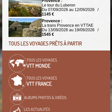
Provence :
Le tour du Luberon
Du 07/09/2026 au 12/09/2026 /
1145 €
Provence :
La trans Provence en VTTAE
Du 13/09/2026 au 19/09/2026 /
1545 €
TOUS LES VOYAGES PRÊTS À PARTIR
TOUS LES VOYAGES
VTT MONDE
TOUS LES VOYAGES
VTT FRANCE
ALBUMS PHOTOS & VIDÉOS
LES ACTUALITÉS