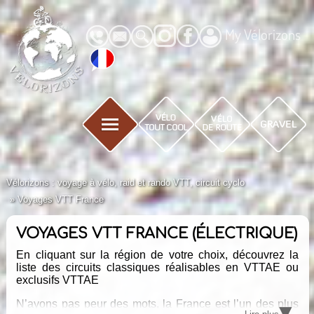
My Vélorizons
Vélorizons : voyage à vélo, raid et rando VTT, circuit cyclo
Voyages VTT France
VOYAGES VTT FRANCE (ÉLECTRIQUE)
En cliquant sur la région de votre choix, découvrez la
liste des circuits classiques réalisables en VTTAE
ou
exclusifs VTTAE
▾
N’ayons pas peur des mots, la France est l’un des plus