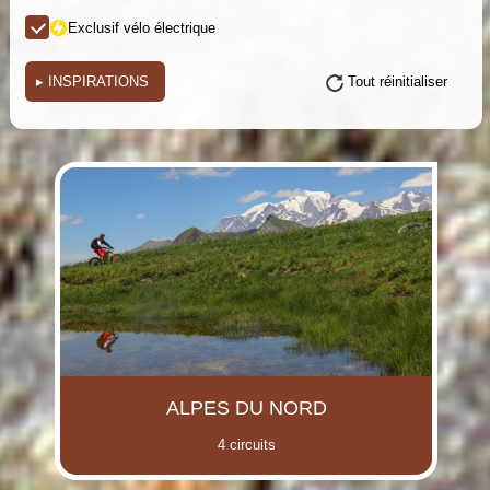
Exclusif vélo électrique
▸
INSPIRATIONS
Tout réinitialiser
(i)
(i)
(i)
(i)
(i)
(i)
(i)
ALPES DU NORD
4 circuits
(i)
(i)