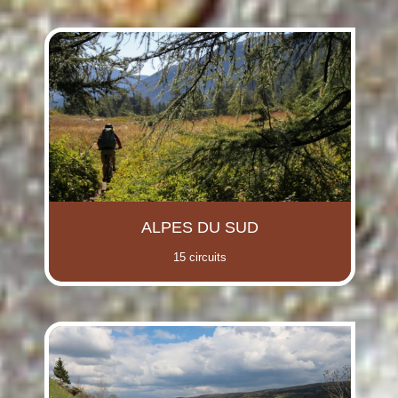
(i)
(i)
(i)
(i)
(i)
(i)
ALPES DU SUD
(i)
15 circuits
(i)
(i)