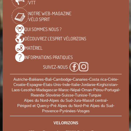
VTT
NOTRE WEB-MAGAZINE
VÉLO SPIRIT
QUI SOMMES
NOUS ?
DÉCOUVREZ L'ESPRIT
VÉLORIZONS
MATÉRIEL
INFORMATIONS
PRATIQUES
SUIVEZ-NOUS :
-
-
-
-
-
-
-
Autriche
Baléares
Bali
Cambodge
Canaries
Costa rica
Crète
-
-
-
-
-
-
-
Croatie
Espagne
Etats-Unis
Inde
Italie
Jordanie
Kirghizistan
-
-
-
-
-
-
-
-
Laos
Lesotho
Madagascar
Maroc
Népal
Oman
Pérou
Portugal
-
-
-
-
Rwanda
Slovénie
Suisse
Tunisie
Turquie
-
-
-
-
Alpes du Nord
Alpes du Sud
Jura
Massif central
-
-
-
Périgord et Quercy
Pré Alpes du Nord
Pré Alpes du Sud
-
-
Provence
Pyrénées
Vosges
VELORIZONS