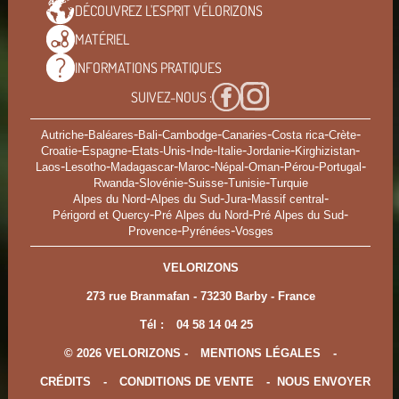
DÉCOUVREZ L'ESPRIT
VÉLORIZONS
MATÉRIEL
INFORMATIONS
PRATIQUES
SUIVEZ-NOUS :
-
-
-
-
-
-
-
Autriche
Baléares
Bali
Cambodge
Canaries
Costa rica
Crète
-
-
-
-
-
-
-
Croatie
Espagne
Etats-Unis
Inde
Italie
Jordanie
Kirghizistan
-
-
-
-
-
-
-
-
Laos
Lesotho
Madagascar
Maroc
Népal
Oman
Pérou
Portugal
-
-
-
-
Rwanda
Slovénie
Suisse
Tunisie
Turquie
-
-
-
-
Alpes du Nord
Alpes du Sud
Jura
Massif central
-
-
-
Périgord et Quercy
Pré Alpes du Nord
Pré Alpes du Sud
-
-
Provence
Pyrénées
Vosges
VELORIZONS
273 rue Branmafan - 73230 Barby - France
Tél :
04 58 14 04 25
© 2026 VELORIZONS -
MENTIONS LÉGALES
-
CRÉDITS
-
CONDITIONS DE VENTE
-
NOUS ENVOYER