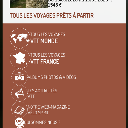
1545 €
TOUS LES VOYAGES PRÊTS À PARTIR
TOUS LES VOYAGES
VTT MONDE
TOUS LES VOYAGES
VTT FRANCE
ALBUMS PHOTOS & VIDÉOS
LES ACTUALITÉS
VTT
NOTRE WEB-MAGAZINE
VÉLO SPIRIT
QUI SOMMES
NOUS ?