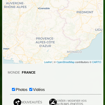
Leaflet
| ©
OpenStreetMap
contributors ©
CARTO
MONDE
FRANCE
Photos
Vidéos
CRÉER / MODIFIER VOS
NOUVEAUTÉS
ALBUMS PHOTOS