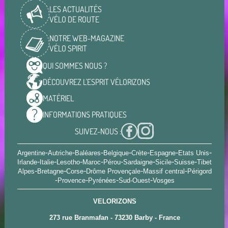
LES ACTUALITÉS
VÉLO DE ROUTE
NOTRE WEB-MAGAZINE
VÉLO SPIRIT
QUI SOMMES
NOUS ?
DÉCOUVREZ L'ESPRIT
VÉLORIZONS
MATÉRIEL
INFORMATIONS
PRATIQUES
SUIVEZ-NOUS :
-
-
-
-
-
-
-
Argentine
Autriche
Baléares
Belgique
Crète
Espagne
Etats Unis
-
-
-
-
-
-
-
-
Irlande
Italie
Lesotho
Maroc
Pérou
Sardaigne
Sicile
Suisse
Tibet
-
-
-
-
-
Alpes
Bretagne
Corse
Drôme Provençale
Massif central
Périgord
-
-
-
-
Provence
Pyrénées
Sud-Ouest
Vosges
VELORIZONS
273 rue Branmafan - 73230 Barby - France