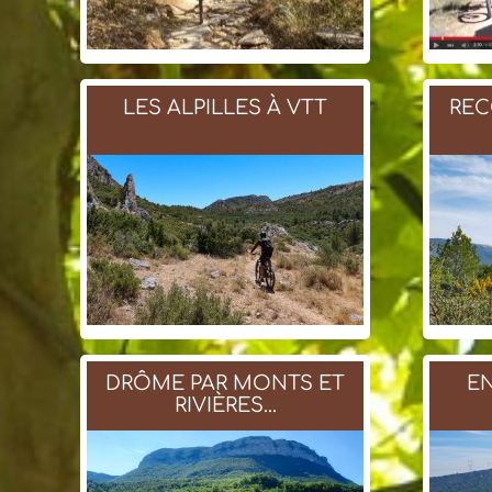
LES ALPILLES À VTT
REC
DRÔME PAR MONTS ET
EN
RIVIÈRES...