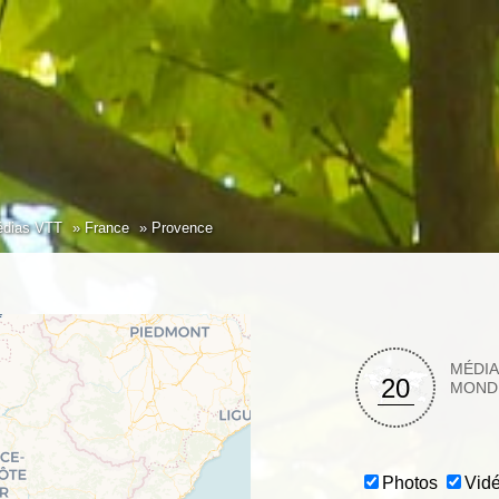
dias VTT
France
Provence
MÉDI
20
MOND
Photos
Vid