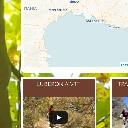
Leafl
LUBERON À VTT
TR