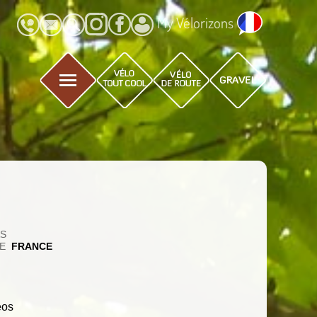
My Vélorizons
AS
E
FRANCE
éos