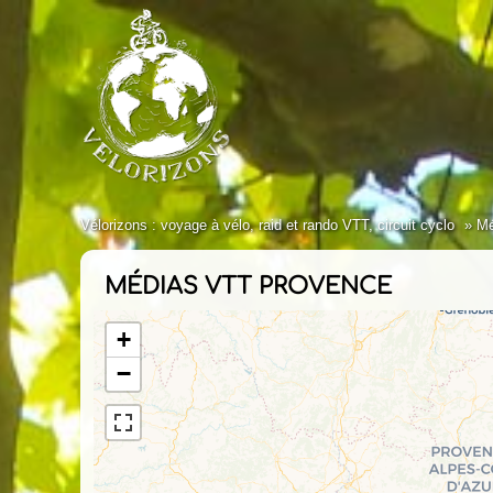
Vélorizons : voyage à vélo, raid et rando VTT, circuit cyclo
Mé
MÉDIAS VTT PROVENCE
+
−