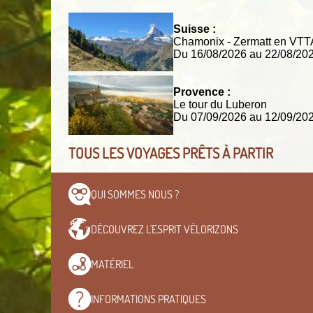
Suisse :
Chamonix - Zermatt en VT
Du 16/08/2026 au 22/08/2
Provence :
Le tour du Luberon
Du 07/09/2026 au 12/09/2
TOUS LES VOYAGES PRÊTS À PARTIR
QUI SOMMES
NOUS ?
DÉCOUVREZ L'ESPRIT
VÉLORIZONS
MATÉRIEL
INFORMATIONS
PRATIQUES