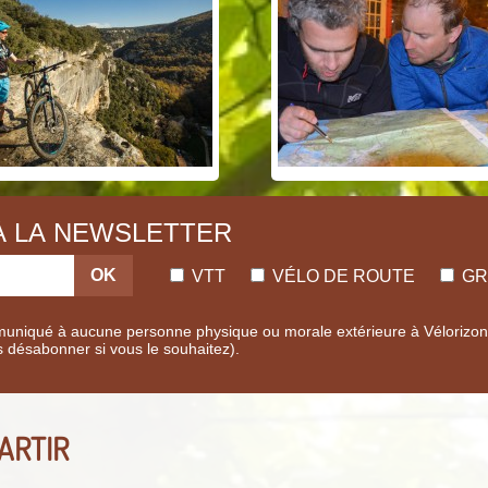
 À LA NEWSLETTER
OK
VTT
VÉLO DE ROUTE
GR
uniqué à aucune personne physique ou morale extérieure à Vélorizons.
s désabonner si vous le souhaitez).
ARTIR