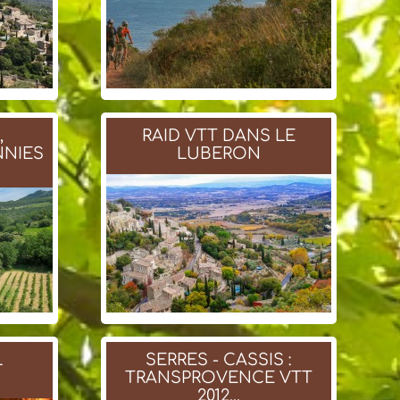
,
RAID VTT DANS LE
NNIES
LUBERON
L
SERRES - CASSIS :
TRANSPROVENCE VTT
2012...