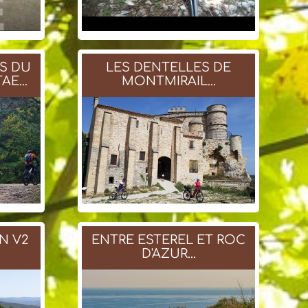
ES DU
LES DENTELLES DE
E...
MONTMIRAIL...
N V2
ENTRE ESTEREL ET ROC
D'AZUR...