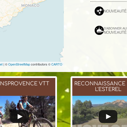
NOUVEAUTÉ
S'ABONNER A
NOUVEAUTÉ
et
| ©
OpenStreetMap
contributors ©
CARTO
ANSPROVENCE VTT
RECONNAISSANCE
L'ESTEREL