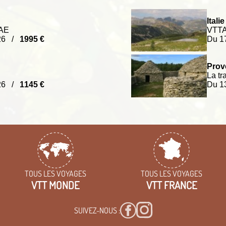
Italie 
TAE
VTTAE
026 /
1995 €
Du 1
Prov
La t
026 /
1145 €
Du 1
TOUS LES VOYAGES
TOUS LES VOYAGES
VTT MONDE
VTT FRANCE
SUIVEZ-NOUS :