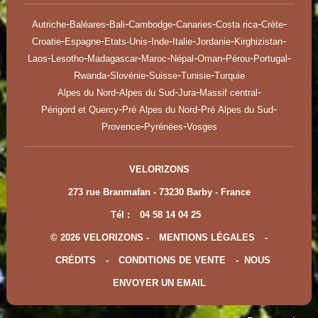
-
-
-
-
-
-
-
Autriche
Baléares
Bali
Cambodge
Canaries
Costa rica
Crète
-
-
-
-
-
-
-
Croatie
Espagne
Etats-Unis
Inde
Italie
Jordanie
Kirghizistan
-
-
-
-
-
-
-
-
Laos
Lesotho
Madagascar
Maroc
Népal
Oman
Pérou
Portugal
-
-
-
-
Rwanda
Slovénie
Suisse
Tunisie
Turquie
-
-
-
-
Alpes du Nord
Alpes du Sud
Jura
Massif central
-
-
-
Périgord et Quercy
Pré Alpes du Nord
Pré Alpes du Sud
-
-
Provence
Pyrénées
Vosges
VELORIZONS
273 rue Branmafan - 73230 Barby - France
Tél :
04 58 14 04 25
© 2026 VELORIZONS -
MENTIONS LÉGALES
-
CRÉDITS
-
CONDITIONS DE VENTE
-
NOUS
ENVOYER UN EMAIL