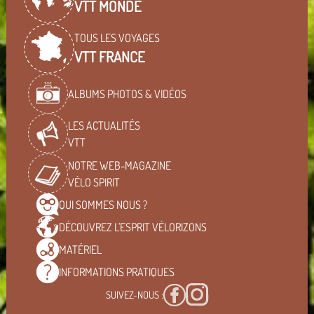
VTT MONDE
TOUS LES VOYAGES
VTT FRANCE
ALBUMS PHOTOS & VIDÉOS
LES ACTUALITÉS
VTT
NOTRE WEB-MAGAZINE
VÉLO SPIRIT
QUI SOMMES
NOUS ?
DÉCOUVREZ L'ESPRIT
VÉLORIZONS
MATÉRIEL
INFORMATIONS
PRATIQUES
SUIVEZ-NOUS :