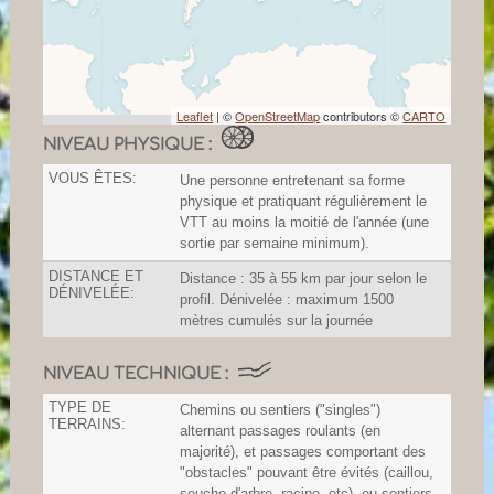
Leaflet
| ©
OpenStreetMap
contributors ©
CARTO
NIVEAU PHYSIQUE :
VOUS ÊTES:
Une personne entretenant sa forme
physique et pratiquant régulièrement le
VTT au moins la moitié de l'année (une
sortie par semaine minimum).
DISTANCE ET
Distance : 35 à 55 km par jour selon le
DÉNIVELÉE:
profil. Dénivelée : maximum 1500
mètres cumulés sur la journée
NIVEAU TECHNIQUE :
TYPE DE
Chemins ou sentiers ("singles")
TERRAINS:
alternant passages roulants (en
majorité), et passages comportant des
"obstacles" pouvant être évités (caillou,
souche d'arbre, racine, etc), ou sentiers