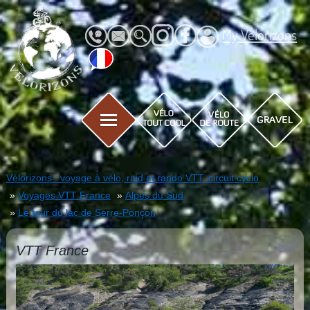
My Vélorizons
Vélorizons : voyage à vélo, raid et rando VTT, circuit cyclo
Voyages VTT France
Alpes du Sud
Le tour du lac de Serre-Ponçon
VTT France