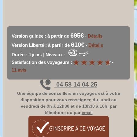
695€
Version guidée : à partir de
-
Détails
610€
Version Liberté : à partir de
-
Détails
Durée :
4 jours |
Niveaux :
★
★
★
★
★
★
★
★
★
★
Satisfaction des voyageurs :
-
11 avis
04 58 14 04 25
Une équipe de conseillers en voyages est à votre
disposition pour vous renseigner, du lundi au
vendredi de 9h à 12h30 et de 13h30 à 18h, par
téléphone ou par
email
S'INSCRIRE À CE
VOYAGE