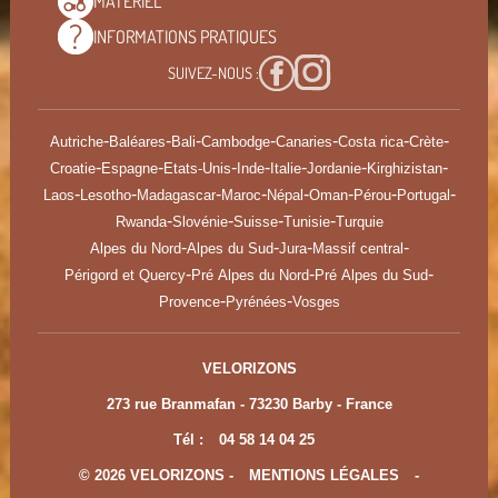
MATÉRIEL
INFORMATIONS
PRATIQUES
SUIVEZ-NOUS :
-
-
-
-
-
-
-
Autriche
Baléares
Bali
Cambodge
Canaries
Costa rica
Crète
-
-
-
-
-
-
-
Croatie
Espagne
Etats-Unis
Inde
Italie
Jordanie
Kirghizistan
-
-
-
-
-
-
-
-
Laos
Lesotho
Madagascar
Maroc
Népal
Oman
Pérou
Portugal
-
-
-
-
Rwanda
Slovénie
Suisse
Tunisie
Turquie
-
-
-
-
Alpes du Nord
Alpes du Sud
Jura
Massif central
-
-
-
Périgord et Quercy
Pré Alpes du Nord
Pré Alpes du Sud
-
-
Provence
Pyrénées
Vosges
VELORIZONS
273 rue Branmafan - 73230 Barby - France
Tél :
04 58 14 04 25
© 2026 VELORIZONS -
MENTIONS LÉGALES
-