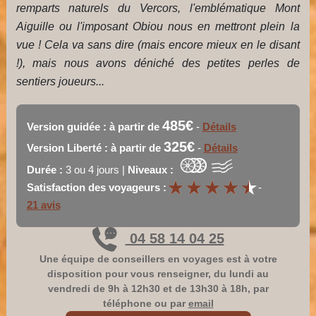
remparts naturels du Vercors, l'emblématique Mont
Aiguille ou l'imposant Obiou nous en mettront plein la
vue ! Cela va sans dire (mais encore mieux en le disant
!), mais nous avons déniché des petites perles de
sentiers joueurs...
485€
Version guidée : à partir de
-
Détails
325€
Version Liberté : à partir de
-
Détails
Durée :
3 ou 4 jours |
Niveaux :
★
★
★
★
★
★
★
★
★
★
Satisfaction des voyageurs :
-
21 avis
04 58 14 04 25
Une équipe de conseillers en voyages est à votre
disposition pour vous renseigner, du lundi au
vendredi de 9h à 12h30 et de 13h30 à 18h, par
téléphone ou par
email