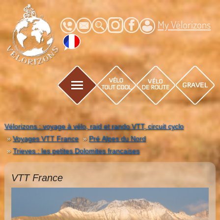
My Vélorizons
Vélorizons : voyage à vélo, raid et rando VTT, circuit cyclo
Voyages VTT France
Pré Alpes du Nord
Trieves : les petites Dolomites francaises
VTT France