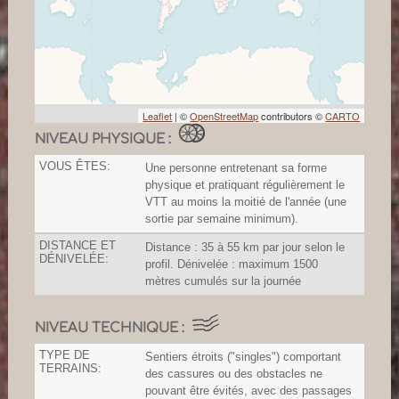
Leaflet
| ©
OpenStreetMap
contributors ©
CARTO
NIVEAU PHYSIQUE :
VOUS ÊTES:
Une personne entretenant sa forme
physique et pratiquant régulièrement le
VTT au moins la moitié de l'année (une
sortie par semaine minimum).
DISTANCE ET
Distance : 35 à 55 km par jour selon le
DÉNIVELÉE:
profil. Dénivelée : maximum 1500
mètres cumulés sur la journée
NIVEAU TECHNIQUE :
TYPE DE
Sentiers étroits ("singles") comportant
TERRAINS:
des cassures ou des obstacles ne
pouvant être évités, avec des passages