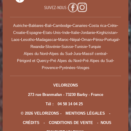
SUIVEZ-NOUS :
-
-
-
-
-
-
-
Autriche
Baléares
Bali
Cambodge
Canaries
Costa rica
Crète
-
-
-
-
-
-
-
Croatie
Espagne
Etats-Unis
Inde
Italie
Jordanie
Kirghizistan
-
-
-
-
-
-
-
-
Laos
Lesotho
Madagascar
Maroc
Népal
Oman
Pérou
Portugal
-
-
-
-
Rwanda
Slovénie
Suisse
Tunisie
Turquie
-
-
-
-
Alpes du Nord
Alpes du Sud
Jura
Massif central
-
-
-
Périgord et Quercy
Pré Alpes du Nord
Pré Alpes du Sud
-
-
Provence
Pyrénées
Vosges
VELORIZONS
273 rue Branmafan - 73230 Barby - France
Tél :
04 58 14 04 25
© 2026 VELORIZONS -
MENTIONS LÉGALES
-
CRÉDITS
-
CONDITIONS DE VENTE
-
NOUS