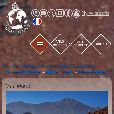
My Vélorizons
Vélorizons : voyage à vélo, raid et rando VTT, circuit cyclo
Voyages VTT Monde
Afrique
Maroc
Tajines et singles
VTT Maroc