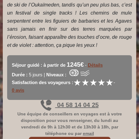
de ski de l’Oukaïmeden, tandis qu’un peu plus bas, c’est
un festival de single tracks ! Les chemins de mule
serpentent entre les figuiers de barbaries et les Agaves
sans jamais en finir sur des terres marquées par
l’érosion, faisant apparaître des touches d’ocre, de rouge
et de violet : attention, ça pique les yeux !
1245€
Séjour guidé : à partir de
-
Détails
Durée :
5 jours |
Niveaux :
★
★
★
★
★
★
★
★
★
★
Satisfaction des voyageurs :
-
0 avis
04 58 14 04 25
Une équipe de conseillers en voyages est à votre
disposition pour vous renseigner, du lundi au
vendredi de 9h à 12h30 et de 13h30 à 18h, par
téléphone ou par
email