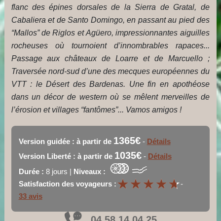
flanc des épines dorsales de la Sierra de Gratal, de
Cabaliera et de Santo Domingo, en passant au pied des
“Mallos” de Riglos et Agüero, impressionnantes aiguilles
rocheuses où tournoient d’innombrables rapaces...
Passage aux châteaux de Loarre et de Marcuello ;
Traversée nord-sud d’une des mecques européennes du
VTT : le Désert des Bardenas. Une fin en apothéose
dans un décor de western où se mêlent merveilles de
l’érosion et villages “fantômes”... Vamos amigos !
1365€
Version guidée : à partir de
-
Détails
1035€
Version Liberté : à partir de
-
Détails
Durée :
8 jours |
Niveaux :
★
★
★
★
★
★
★
★
★
★
Satisfaction des voyageurs :
-
33 avis
04 58 14 04 25