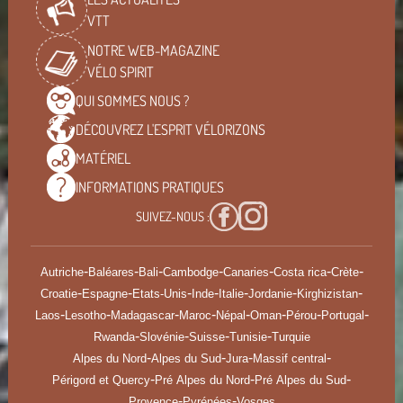
VTT
NOTRE WEB-MAGAZINE
VÉLO SPIRIT
QUI SOMMES
NOUS ?
DÉCOUVREZ L'ESPRIT
VÉLORIZONS
MATÉRIEL
INFORMATIONS
PRATIQUES
SUIVEZ-NOUS :
-
-
-
-
-
-
-
Autriche
Baléares
Bali
Cambodge
Canaries
Costa rica
Crète
-
-
-
-
-
-
-
Croatie
Espagne
Etats-Unis
Inde
Italie
Jordanie
Kirghizistan
-
-
-
-
-
-
-
-
Laos
Lesotho
Madagascar
Maroc
Népal
Oman
Pérou
Portugal
-
-
-
-
Rwanda
Slovénie
Suisse
Tunisie
Turquie
-
-
-
-
Alpes du Nord
Alpes du Sud
Jura
Massif central
-
-
-
Périgord et Quercy
Pré Alpes du Nord
Pré Alpes du Sud
-
-
Provence
Pyrénées
Vosges