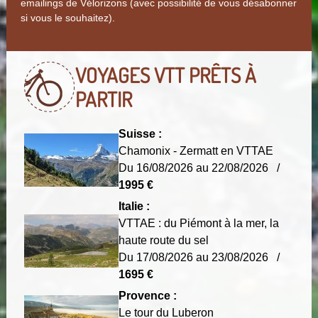
emailings de Vélorizons (avec possibilité de vous désabonner
si vous le souhaitez).
VOYAGES VTT
PRÊTS À
PARTIR
Suisse :
Chamonix - Zermatt en VTTAE
Du 16/08/2026 au 22/08/2026 /
1995 €
Italie :
VTTAE : du Piémont à la mer, la
haute route du sel
Du 17/08/2026 au 23/08/2026 /
1695 €
Provence :
Le tour du Luberon