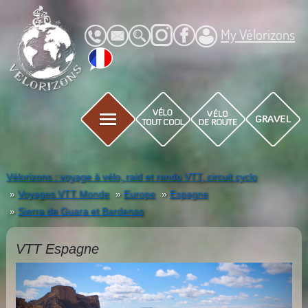
My Vélorizons
Vélorizons : voyage à vélo, raid et rando VTT, circuit cyclo
Voyages VTT Monde
Europe
Espagne
Sierra de Guara et Bardenas
VTT Espagne