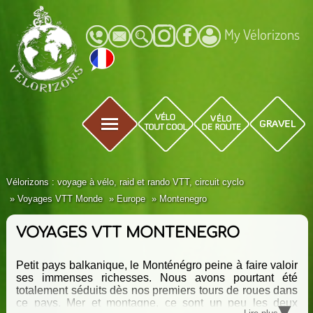
My Vélorizons
Vélorizons : voyage à vélo, raid et rando VTT, circuit cyclo
Voyages VTT Monde
Europe
Montenegro
VOYAGES VTT MONTENEGRO
Petit pays balkanique, le Monténégro peine à faire valoir
ses immenses richesses. Nous avons pourtant été
totalement séduits dès nos premiers tours de roues dans
▾
ce pays. Mer et montagne, ce sont un peu les deux