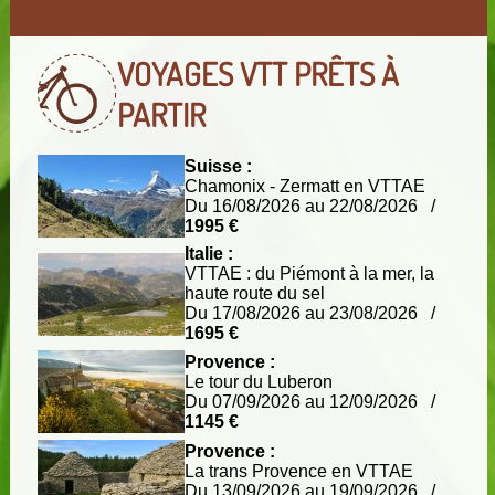
(i)
(i)
VOYAGES VTT
PRÊTS À
(i)
PARTIR
(i)
(i)
Suisse :
Chamonix - Zermatt en VTTAE
Du 16/08/2026 au 22/08/2026 /
(i)
1995 €
Italie :
VTTAE : du Piémont à la mer, la
(i)
(i)
haute route du sel
Du 17/08/2026 au 23/08/2026 /
1695 €
(i)
Provence :
Le tour du Luberon
Du 07/09/2026 au 12/09/2026 /
(i)
(i)
1145 €
Provence :
La trans Provence en VTTAE
Du 13/09/2026 au 19/09/2026 /