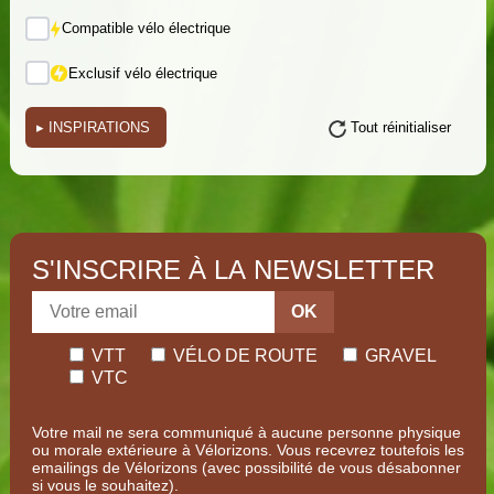
Compatible vélo électrique
Exclusif vélo électrique
▸
INSPIRATIONS
Tout réinitialiser
(i)
(i)
(i)
S'INSCRIRE À LA NEWSLETTER
OK
(i)
(i)
VTT
VÉLO DE ROUTE
GRAVEL
VTC
(i)
Votre mail ne sera communiqué à aucune personne physique
(i)
ou morale extérieure à Vélorizons. Vous recevrez toutefois les
emailings de Vélorizons (avec possibilité de vous désabonner
si vous le souhaitez).