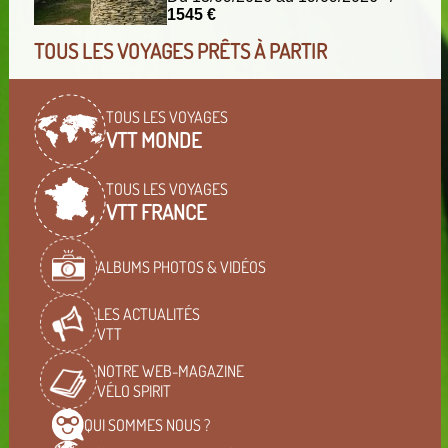
1545 €
TOUS LES VOYAGES PRÊTS À PARTIR
TOUS LES VOYAGES
VTT MONDE
TOUS LES VOYAGES
VTT FRANCE
ALBUMS PHOTOS & VIDÉOS
LES ACTUALITÉS
VTT
NOTRE WEB-MAGAZINE
VÉLO SPIRIT
QUI SOMMES
NOUS ?