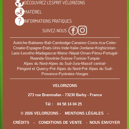
DÉCOUVREZ L'ESPRIT
VÉLORIZONS
MATÉRIEL
INFORMATIONS
PRATIQUES
SUIVEZ-NOUS :
-
-
-
-
-
-
-
Autriche
Baléares
Bali
Cambodge
Canaries
Costa rica
Crète
-
-
-
-
-
-
-
Croatie
Espagne
Etats-Unis
Inde
Italie
Jordanie
Kirghizistan
-
-
-
-
-
-
-
-
Laos
Lesotho
Madagascar
Maroc
Népal
Oman
Pérou
Portugal
-
-
-
-
Rwanda
Slovénie
Suisse
Tunisie
Turquie
-
-
-
-
Alpes du Nord
Alpes du Sud
Jura
Massif central
-
-
-
Périgord et Quercy
Pré Alpes du Nord
Pré Alpes du Sud
-
-
Provence
Pyrénées
Vosges
VELORIZONS
273 rue Branmafan - 73230 Barby - France
Tél :
04 58 14 04 25
© 2026 VELORIZONS -
MENTIONS LÉGALES
-
CRÉDITS
-
CONDITIONS DE VENTE
-
NOUS ENVOYER