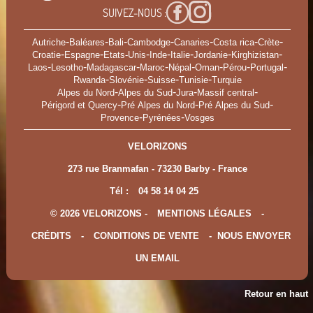
SUIVEZ-NOUS :
-
-
-
-
-
-
-
Autriche
Baléares
Bali
Cambodge
Canaries
Costa rica
Crète
-
-
-
-
-
-
-
Croatie
Espagne
Etats-Unis
Inde
Italie
Jordanie
Kirghizistan
-
-
-
-
-
-
-
-
Laos
Lesotho
Madagascar
Maroc
Népal
Oman
Pérou
Portugal
-
-
-
-
Rwanda
Slovénie
Suisse
Tunisie
Turquie
-
-
-
-
Alpes du Nord
Alpes du Sud
Jura
Massif central
-
-
-
Périgord et Quercy
Pré Alpes du Nord
Pré Alpes du Sud
-
-
Provence
Pyrénées
Vosges
VELORIZONS
273 rue Branmafan - 73230 Barby - France
Tél :
04 58 14 04 25
© 2026 VELORIZONS -
MENTIONS LÉGALES
-
CRÉDITS
-
CONDITIONS DE VENTE
-
NOUS ENVOYER
UN EMAIL
Retour en haut