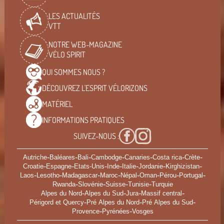
LES ACTUALITÉS
VTT
NOTRE WEB-MAGAZINE
VÉLO SPIRIT
QUI SOMMES
NOUS ?
DÉCOUVREZ L'ESPRIT
VÉLORIZONS
MATÉRIEL
INFORMATIONS
PRATIQUES
SUIVEZ-NOUS :
-
-
-
-
-
-
-
Autriche
Baléares
Bali
Cambodge
Canaries
Costa rica
Crète
-
-
-
-
-
-
-
Croatie
Espagne
Etats-Unis
Inde
Italie
Jordanie
Kirghizistan
-
-
-
-
-
-
-
-
Laos
Lesotho
Madagascar
Maroc
Népal
Oman
Pérou
Portugal
-
-
-
-
Rwanda
Slovénie
Suisse
Tunisie
Turquie
-
-
-
-
Alpes du Nord
Alpes du Sud
Jura
Massif central
-
-
-
Périgord et Quercy
Pré Alpes du Nord
Pré Alpes du Sud
-
-
Provence
Pyrénées
Vosges