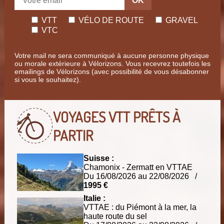
OK
VTT
VÉLO DE ROUTE
GRAVEL
VTC
Votre mail ne sera communiqué à aucune personne physique
ou morale extérieure à Vélorizons. Vous recevrez toutefois les
emailings de Vélorizons (avec possibilité de vous désabonner
si vous le souhaitez).
VOYAGES VTT
PRÊTS À
PARTIR
Suisse :
Chamonix - Zermatt en VTTAE
Du 16/08/2026 au 22/08/2026 /
1995 €
Italie :
VTTAE : du Piémont à la mer, la
haute route du sel