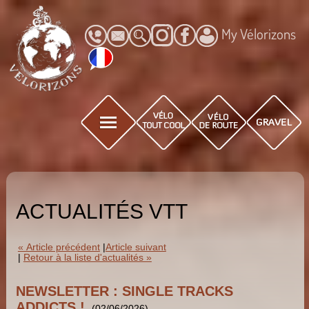
My Vélorizons
ACTUALITÉS VTT
« Article précédent
|
Article suivant
|
Retour à la liste d'actualités »
NEWSLETTER : SINGLE TRACKS
ADDICTS !
(02/06/2026)