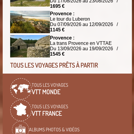
Du 17/08/2026 au 23/08/2026 /
1695 €
Provence :
Le tour du Luberon
Du 07/09/2026 au 12/09/2026 /
1145 €
Provence :
La trans Provence en VTTAE
Du 13/09/2026 au 19/09/2026 /
1545 €
TOUS LES VOYAGES PRÊTS À PARTIR
TOUS LES VOYAGES
VTT MONDE
TOUS LES VOYAGES
VTT FRANCE
ALBUMS PHOTOS & VIDÉOS