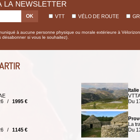
 À LA NEWSLETTER
OK
VTT
VÉLO DE ROUTE
GR
uniqué à aucune personne physique ou morale extérieure à Vélorizons.
s désabonner si vous le souhaitez).
ARTIR
Italie 
TAE
VTTAE
026 /
1995 €
Du 1
Prov
La t
026 /
1145 €
Du 1