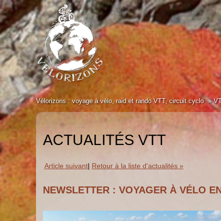
Vélorizons : voyage à vélo, raid et rando VTT, circuit cyclo
V
ACTUALITÉS VTT
Article suivant
|
Retour à la liste d'actualités »
NEWSLETTER : VOYAGER À VÉLO EN