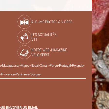
ALBUMS PHOTOS & VIDÉOS
LES ACTUALITÉS
VTT
NOTRE WEB-MAGAZINE
VÉLO SPIRIT
-
-
-
-
-
-
-
-
o
Madagascar
Maroc
Népal
Oman
Pérou
Portugal
Rwanda
-
-
-
Provence
Pyrénées
Vosges
US ENVOYER UN EMAIL