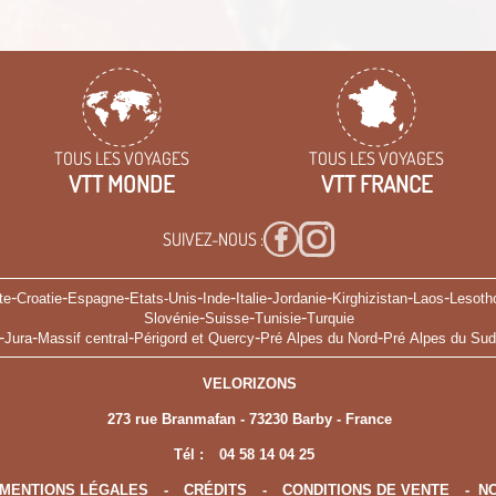
TOUS LES VOYAGES
TOUS LES VOYAGES
VTT MONDE
VTT FRANCE
SUIVEZ-NOUS :
-
-
-
-
-
-
-
-
-
te
Croatie
Espagne
Etats-Unis
Inde
Italie
Jordanie
Kirghizistan
Laos
Lesoth
-
-
-
Slovénie
Suisse
Tunisie
Turquie
-
-
-
-
-
Jura
Massif central
Périgord et Quercy
Pré Alpes du Nord
Pré Alpes du Sud
VELORIZONS
273 rue Branmafan - 73230 Barby - France
Tél :
04 58 14 04 25
MENTIONS LÉGALES
-
CRÉDITS
-
CONDITIONS DE VENTE
-
NO