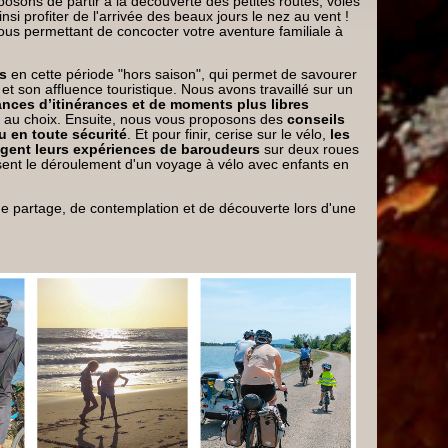
osons de partir à la découverte des petites routes, voies
insi profiter de l'arrivée des beaux jours le nez au vent !
vous permettant de concocter votre aventure familiale à
s
en cette période "hors saison", qui permet de savourer
 et son affluence touristique. Nous avons travaillé sur un
nces d’itinérances et de moments plus libres
es au choix. Ensuite, nous vous proposons des
conseils
u en toute sécurité
. Et pour finir, cerise sur le vélo,
les
gent leurs expériences de baroudeurs
sur deux roues
risent le déroulement d'un voyage à vélo avec enfants en
e partage, de contemplation et de découverte lors d'une