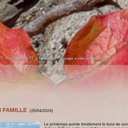
TT
Actualités VTT
Newsletter : Voyager à vélo en famille
 FAMILLE
(25/04/2024)
Le printemps pointe timidement le bout de son