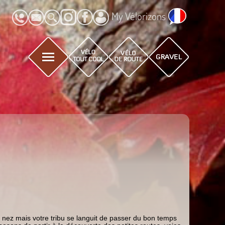
My Vélorizons
 nez mais votre tribu se languit de passer du bon temps