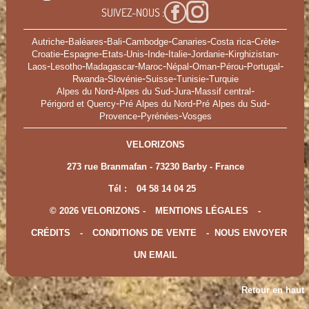
SUIVEZ-NOUS :
-
-
-
-
-
-
-
Autriche
Baléares
Bali
Cambodge
Canaries
Costa rica
Crète
-
-
-
-
-
-
-
Croatie
Espagne
Etats-Unis
Inde
Italie
Jordanie
Kirghizistan
-
-
-
-
-
-
-
-
Laos
Lesotho
Madagascar
Maroc
Népal
Oman
Pérou
Portugal
-
-
-
-
Rwanda
Slovénie
Suisse
Tunisie
Turquie
-
-
-
-
Alpes du Nord
Alpes du Sud
Jura
Massif central
-
-
-
Périgord et Quercy
Pré Alpes du Nord
Pré Alpes du Sud
-
-
Provence
Pyrénées
Vosges
VELORIZONS
273 rue Branmafan - 73230 Barby - France
Tél :
04 58 14 04 25
© 2026 VELORIZONS -
MENTIONS LÉGALES
-
CRÉDITS
-
CONDITIONS DE VENTE
-
NOUS ENVOYER
UN EMAIL
Retour en haut