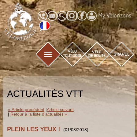
My Vélorizons
ACTUALITÉS VTT
« Article précédent
|
Article suivant
|
Retour à la liste d'actualités »
PLEIN LES YEUX !
(01/08/2018)