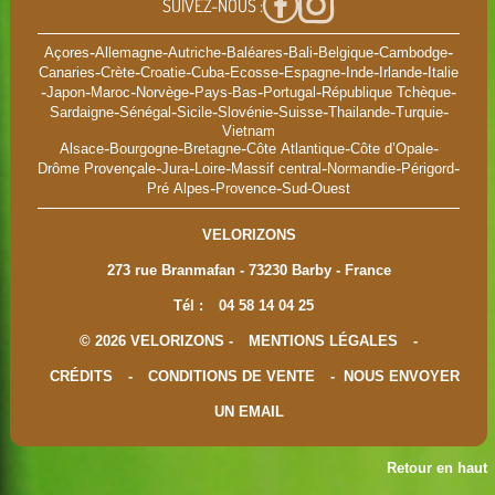
SUIVEZ-NOUS :
-
-
-
-
-
-
-
Açores
Allemagne
Autriche
Baléares
Bali
Belgique
Cambodge
-
-
-
-
-
-
-
-
Canaries
Crète
Croatie
Cuba
Ecosse
Espagne
Inde
Irlande
Italie
-
-
-
-
-
-
-
Japon
Maroc
Norvège
Pays-Bas
Portugal
République Tchèque
-
-
-
-
-
-
-
Sardaigne
Sénégal
Sicile
Slovénie
Suisse
Thailande
Turquie
Vietnam
-
-
-
-
-
Alsace
Bourgogne
Bretagne
Côte Atlantique
Côte d’Opale
-
-
-
-
-
-
Drôme Provençale
Jura
Loire
Massif central
Normandie
Périgord
-
-
Pré Alpes
Provence
Sud-Ouest
VELORIZONS
273 rue Branmafan - 73230 Barby - France
Tél :
04 58 14 04 25
© 2026 VELORIZONS -
MENTIONS LÉGALES
-
CRÉDITS
-
CONDITIONS DE VENTE
-
NOUS ENVOYER
UN EMAIL
Retour en haut