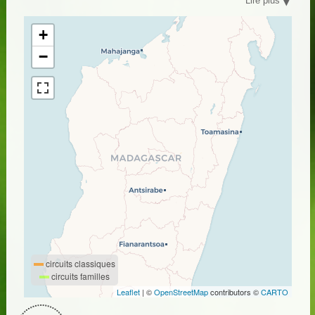
Lire plus
+
−
circuits classiques
circuits familles
Leaflet
| ©
OpenStreetMap
contributors ©
CARTO