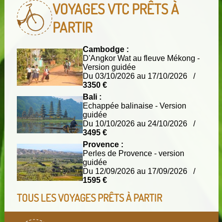
VOYAGES VTC
PRÊTS À
(i)
(i)
PARTIR
(i)
(i)
Cambodge :
D'Angkor Wat au fleuve Mékong -
Version guidée
(i)
Du 03/10/2026 au 17/10/2026 /
3350 €
Bali :
(i)
(i)
Echappée balinaise - Version
guidée
Du 10/10/2026 au 24/10/2026 /
(i)
3495 €
Provence :
Perles de Provence - version
(i)
guidée
Du 12/09/2026 au 17/09/2026 /
1595 €
TOUS LES VOYAGES PRÊTS À PARTIR