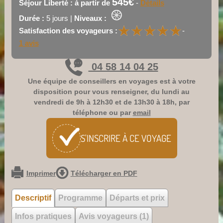
545€
Séjour Liberté : à partir de
-
Détails
Durée :
5 jours |
Niveaux :
★
★
★
★
★
★
★
★
★
★
Satisfaction des voyageurs :
-
1 avis
04 58 14 04 25
Une équipe de conseillers en voyages est à votre
disposition pour vous renseigner, du lundi au
vendredi de 9h à 12h30 et de 13h30 à 18h, par
téléphone ou par
email
S'INSCRIRE À CE
VOYAGE
Imprimer
Télécharger en PDF
Descriptif
Programme
Départs et prix
Infos pratiques
Avis voyageurs (1)