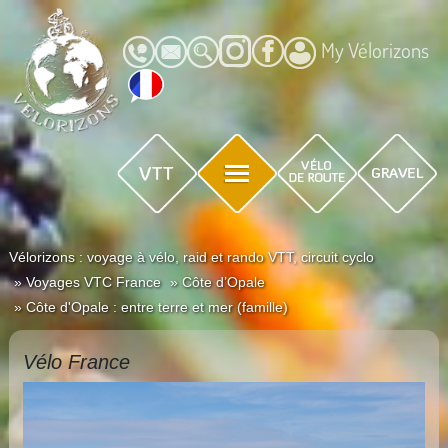
My Vélorizons
Vélorizons : voyage à vélo, raid et rando VTT, circuit cyclo
Voyages VTC France
Côte d’Opale
Côte d'Opale : entre terre et mer (famille)
Vélo France