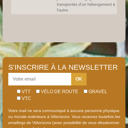
transportés d'un hébergement à
l'autre.
S'INSCRIRE À LA NEWSLETTER
OK
VTT
VÉLO DE ROUTE
GRAVEL
VTC
Votre mail ne sera communiqué à aucune personne physique
ou morale extérieure à Vélorizons. Vous recevrez toutefois les
emailings de Vélorizons (avec possibilité de vous désabonner