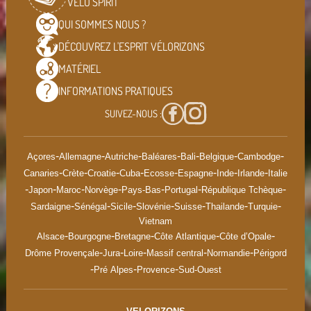
VÉLO SPIRIT
QUI SOMMES
NOUS ?
DÉCOUVREZ L'ESPRIT
VÉLORIZONS
MATÉRIEL
INFORMATIONS
PRATIQUES
SUIVEZ-NOUS :
-
-
-
-
-
-
-
Açores
Allemagne
Autriche
Baléares
Bali
Belgique
Cambodge
-
-
-
-
-
-
-
-
Canaries
Crète
Croatie
Cuba
Ecosse
Espagne
Inde
Irlande
Italie
-
-
-
-
-
-
-
Japon
Maroc
Norvège
Pays-Bas
Portugal
République Tchèque
-
-
-
-
-
-
-
Sardaigne
Sénégal
Sicile
Slovénie
Suisse
Thailande
Turquie
Vietnam
-
-
-
-
-
Alsace
Bourgogne
Bretagne
Côte Atlantique
Côte d’Opale
-
-
-
-
-
Drôme Provençale
Jura
Loire
Massif central
Normandie
Périgord
-
-
-
Pré Alpes
Provence
Sud-Ouest